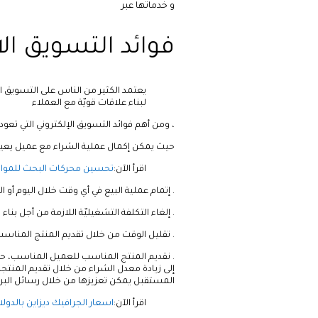
و خدماتها عبر
فوائد التسويق الا
يعتمد الكثير من الناس على التسويق ا
لبناء علاقات قويّة مع العملاء
، ومن أهم فوائد التسويق الإلكتروني التي تعود
حيث يمكن إكمال عملية الشراء مع عميل يعيش
اقرأ الآن:
تحسين محركات البحث للمواقع
. إتمام عملية البيع في أي وقت خلال اليوم أو ا
. إلغاء التكلفة التشغيليّة اللازمة من أجل بن
. تقليل الوقت من خلال تقديم المنتج المن
. نقديم المنتج المناسب للعميل المناسب، ح
إلى زيادة معدل الشراء من خلال تقديم المنتج
المستقبل يمكن تعزيزها من خلال رسائل البري
اقرأ الآن:
اسعار الجرافيك ديزاين بالدولار 024