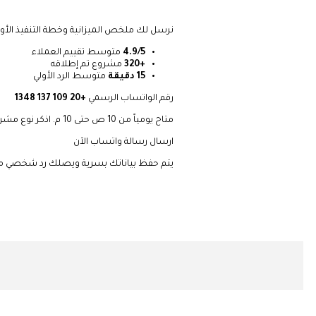
نرسل لك ملخص الميزانية وخطة التنفيذ الأولي
4.9/5
متوسط تقييم العملاء
+320
مشروع تم إطلاقه
15 دقيقة
متوسط الرد الأولي
رقم الواتساب الرسمي
+20 109 137 1348
متاح يومياً من 10 ص حتى 10 م. اذكر نوع مشروعك أو أرسل تحية فقط، وسيعاودك مدير المشاريع فوراً.
ارسال رسالة واتساب الآن
يتم حفظ بياناتك بسرية ويصلك رد شخصي من