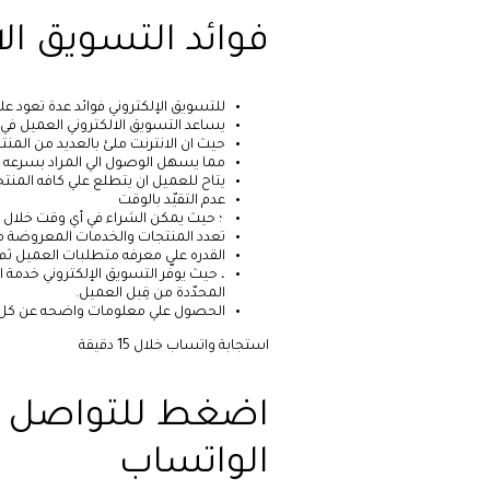
فوائد التسويق ال
للتسويق الإلكتروني فوائد عدة تعود عل
يساعد التسويق الالكتروني العميل في ا
حيث ان الانترنت ملئ بالعديد من المنت
مما يسهل الوصول الي المراد بسرعه 
يتاح للعميل ان يتطلع علي كافه المن
عدم التقيّد بالوقت
؛ حيث يمكن الشراء في أي وقت خلال ا
تعدد المنتجات والخدمات المعروضة م
القدره علي معرفه متطلبات العميل 
، حيث يوفّر التسويق الإلكتروني خد
المحدّدة من قِبل العميل.
الحصول علي معلومات واضحه عن كل م
استجابة واتساب خلال 15 دقيقة
اضغط للتواصل ال
الواتساب