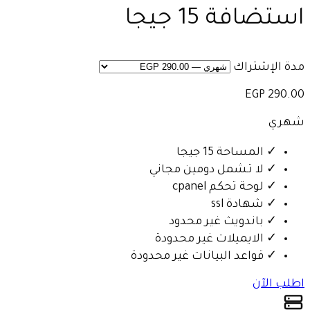
استضافة 15 جيجا
مدة الإشتراك
290.00 EGP
شهري
✓
المساحة 15 جيجا
✓
لا تـشمل دومين مجاني
✓
لوحة تحكم cpanel
✓
شهادة ssl
✓
باندويث غير محدود
✓
الايميلات غير محدودة
✓
قواعد البيانات غير محدودة
اطلب الآن