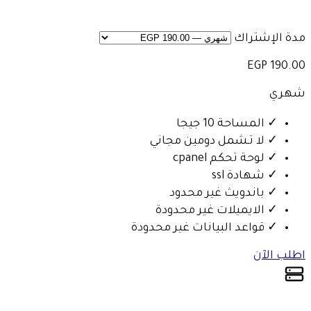
مدة الإشتراك
190.00 EGP
شهري
✓
المساحة 10 جيجا
✓
لا تـشمل دومين مجاني
✓
لوحة تحكم cpanel
✓
شهادة ssl
✓
باندويث غير محدود
✓
الايميلات غير محدودة
✓
قواعد البيانات غير محدودة
اطلب الآن