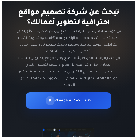
تبحث عن شركة تصميم مواقع
احترافية لتطوير أعمالك؟
في مؤسسة مارسيليا للبرمجيات، نضع بين يديك خبرتنا الطويلة في
تقديم خدمات تصميم مواقع الإلكترونية متكاملة ومتجاوبة. نضمن
لك إطلاق موقع سريعة ومجهز بأحدث معايير SEO بأعلى جودة
في عصر الرقمنة الذي نعيشه، أصبح وجود موقع إلكتروني للنشاط
التجاري أمرًا لا غنى عنه، بل ضرورة ملحة لضمان النجاح
والاستمرارية. فالموقع الإلكتروني هو بمثابة واجهة رقمية تعكس
هوية العلامة التجارية وتساهم في بناء صورة ذهنية إيجابية لدى
العملاء.
اطلب تصميم موقعك