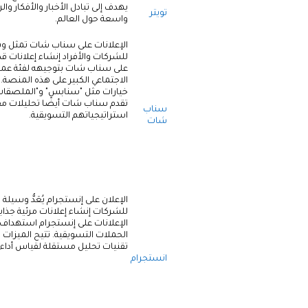
يهدف إلى تبادل الأخبار والأفكار 
تويتر
واسعة حول العالم.
الإعلانات على سناب شات تمثل وس
للشركات والأفراد إنشاء إعلانات قص
على سناب شات بتوجيهه لفئة عمر
الاجتماعي الكبير على هذه المنصة.
خيارات مثل "سنابس" و"الملصقات ال
تقدم سناب شات أيضًا تحليلات مف
سناب
استراتيجياتهم التسويقية.
شات
الإعلان على إنستجرام يُعَدُّ وسيل
للشركات إنشاء إعلانات مرئية جذابة
الإعلانات على إنستجرام استهداف ف
الحملات التسويقية. تتيح الميزات
تقنيات تحليل مستقلة لقياس أداء ا
انستجرام