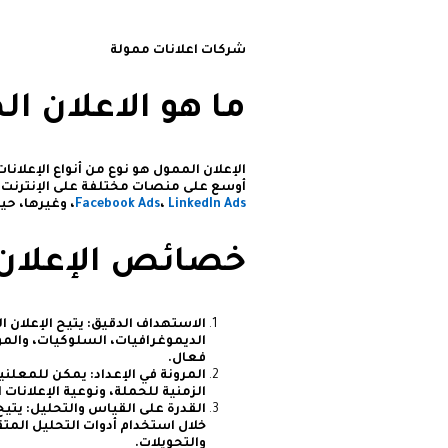
شركات اعلانات ممولة
ما هو الاعلان ال
الإعلان الممول هو نوع من أنواع الإعلان
أوسع على منصات مختلفة على الإنترنت. ي
LinkedIn Ads
،
Facebook Ads
، وغيرها، ح
خصائص الإعلان
الاستهداف الدقيق: يتيح الإعلان 
الديموغرافيات، السلوكيات، والم
فعال.
المرونة في الإعداد: يمكن للمعلني
الزمنية للحملة، ونوعية الإعلانا
القدرة على القياس والتحليل: يتي
خلال استخدام أدوات التحليل المت
والتحويلات.