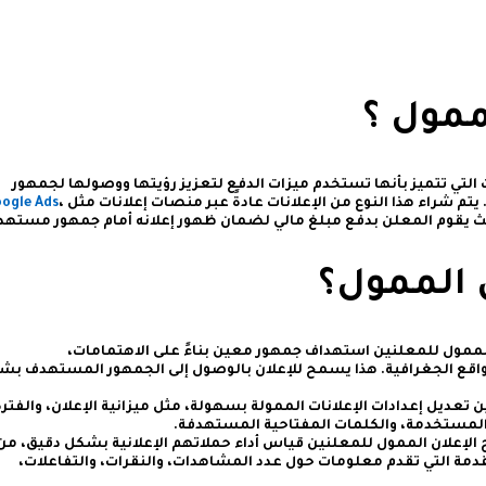
ممول ؟
ات التي تتميز بأنها تستخدم ميزات الدفع لتعزيز رؤيتها ووصولها لجمهور
تم شراء هذا النوع من الإعلانات عادةً عبر منصات إعلانات مثل
،
ogle Ads
يث يقوم المعلن بدفع مبلغ مالي لضمان ظهور إعلانه أمام جمهور مستهد
 الممول؟
الممول للمعلنين استهداف جمهور معين بناءً على الاهتمامات،
واقع الجغرافية. هذا يسمح للإعلان بالوصول إلى الجمهور المستهدف بش
ن تعديل إعدادات الإعلانات الممولة بسهولة، مثل ميزانية الإعلان، والفترة
ت المستخدمة، والكلمات المفتاحية المستهدفة.
ح الإعلان الممول للمعلنين قياس أداء حملاتهم الإعلانية بشكل دقيق، من
قدمة التي تقدم معلومات حول عدد المشاهدات، والنقرات، والتفاعلات،