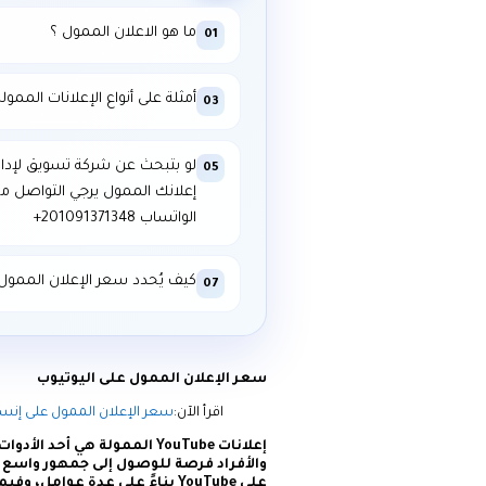
ما هو الاعلان الممول ؟
01
أمثلة على أنواع الإعلانات الممول
03
لو بتبحث عن شركة تسويق لإدار
05
إعلانك الممول يرجي التواصل م
الواتساب ⁦+201091371348⁩
كيف يُحدد سعر الإعلان الممول 
07
سعر الإعلان الممول على اليوتيوب
اقرأ الآن:
سعر الإعلان الممول على إنستق
إعلانات YouTube الممولة هي
والأفراد فرصة للوصول إلى جمهور واسع 
على YouTube بناءً على عدة عوامل، وفيما يلي مقال يلقي الضوء على هذا الموضوع: