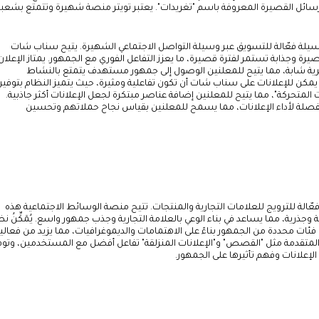
والرسائل القصيرة المعروفة باسم "تغريدات". يعتبر تويتر منصة شهيرة وتتمتع بشعبي
يلة فعّالة للتسويق عبر وسيلة التواصل الاجتماعي الشهيرة. يتيح سناب شات
يرة وجذابة تستمر لفترة قصيرة، ما يعزز التفاعل الفوري مع الجمهور. يمتاز الإعلان
ية شابة، مما يتيح للمعلنين الوصول إلى جمهور مستهدف يتمتع بالنشاط
 يمكن للإعلانات على سناب شات أن تكون تفاعلية ومثيرة، حيث يتميز النظام بتوفير
متحركة"، مما يتيح للمعلنين إضافة عناصر مبتكرة لجعل الإعلانات أكثر جاذبية.
صلة لأداء الإعلانات، مما يسمح للمعلنين بقياس نجاح حملاتهم وتحسين
ة فعّالة للترويج للعلامات التجارية والمنتجات. تتيح منصة الوسائط الاجتماعية هذه
 وجذرية، مما يساعد في بناء الوعي بالعلامة التجارية وجذب جمهور واسع. يُمَكِّنُ ن
ئات محددة من الجمهور بناءً على الاهتمامات والديموغرافيات، مما يزيد من فعالي
 المتقدمة مثل "القصص" و"الإعلانات المنزلقة" تفاعل أفضل مع المستخدمين، وتوف
لإعلانات وفهم تأثيرها على الجمهور.