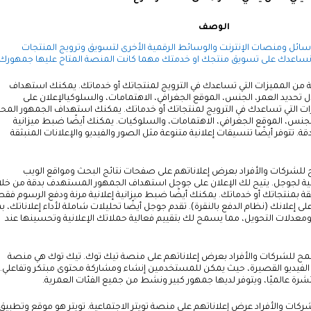
الوصف
سائل ومنصات الإنترنت والوسائط الرقمية الأخرى لتسويق وترويج المنتجات
ساعدك على تسويق منتجك او خدمتك مهما كانت المنصة المتاح عليها جمهورك
 من المميزات التي تساعدك في الترويج لمنتجاتك أو خدماتك. يمكنك استهداف
ل تحديد العمر، الجنس، الموقع الجغرافي، الاهتمامات، والسلوكيالإعلان على
 التي تساعدك في الترويج لمنتجاتك أو خدماتك. يمكنك استهداف الجمهور المحد
الجنس، الموقع الجغرافي، الاهتمامات، والسلوكيات. يمكنك أيضًا ضبط ميزانية
بدقة. تتوفر أيضًا تنسيقات إعلانية متنوعة مثل الصور والفيديو والإعلانات المنبثقة
للشركات والأفراد بعرض إعلاناتهم على صفحات نتائج البحث ومواقع الويب
ية لجوجل. يتيح لك الإعلان على جوجل استهداف الجمهور المستهدف بدقة من خلا
قة بمنتجاتك أو خدماتك. يمكنك أيضًا ضبط ميزانية إعلانية مرنة ودفع الرسوم فقط
 إعلانك (نظام الدفع بالنقرة). تقدم جوجل أيضًا تحليلات شاملة لأداء إعلاناتك، بم
معدلات التحويل، مما يسمح لك بتقييم فعالية حملاتك الإعلانية وتحسينها عند
مح للشركات والأفراد بعرض إعلاناتهم على منصة تيك توك. تيك توك هي منصة
الفيديو القصيرة، حيث يمكن للمستخدمين إنشاء ومشاركة محتوى مبتكر وتفاعلي.
ة عالميًا، ويتوفر لديها جمهور كبير ونشط من جميع الفئات العمرية.
لشركات والأفراد عرض إعلاناتهم على منصة تويتر الاجتماعية. تويتر هو موقع وتطبيق