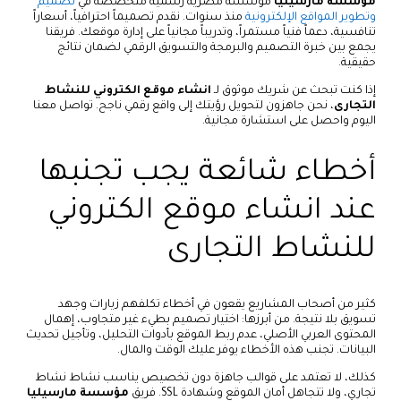
مؤسسة مارسيليا
مؤسسة مصرية رسمية متخصصة في
تصميم
وتطوير المواقع الإلكترونية
منذ سنوات. نقدم تصميماً احترافياً، أسعاراً
تنافسية، دعماً فنياً مستمراً، وتدريباً مجانياً على إدارة موقعك. فريقنا
يجمع بين خبرة التصميم والبرمجة والتسويق الرقمي لضمان نتائج
حقيقية.
إذا كنت تبحث عن شريك موثوق لـ
انشاء موقع الكتروني للنشاط
التجارى
، نحن جاهزون لتحويل رؤيتك إلى واقع رقمي ناجح. تواصل معنا
اليوم واحصل على استشارة مجانية.
أخطاء شائعة يجب تجنبها
عند انشاء موقع الكتروني
للنشاط التجارى
كثير من أصحاب المشاريع يقعون في أخطاء تكلفهم زيارات وجهد
تسويق بلا نتيجة. من أبرزها: اختيار تصميم بطيء غير متجاوب، إهمال
المحتوى العربي الأصلي، عدم ربط الموقع بأدوات التحليل، وتأجيل تحديث
البيانات. تجنب هذه الأخطاء يوفر عليك الوقت والمال.
كذلك، لا تعتمد على قوالب جاهزة دون تخصيص يناسب نشاط نشاط
تجاري، ولا تتجاهل أمان الموقع وشهادة SSL. فريق
مؤسسة مارسيليا