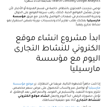
Google Analytics وSearch Console لمتابعة الأداء شهرياً.
نوصي بتحديث المحتوى بانتظام، خاصة في قسم المدونة أو الأخبار، لأن
جوجل يفضّل المواقع الحية. كذلك، راقب سرعة الموقع على الجوال
وتجربة المستخدم في صفحات التواصل والحجز. مع فريق
مؤسسة
مارسيليا
يمكنك طلب تقارير أداء وتحسينات دورية تضمن استمرار نمو
نشاط تجاري رقمياً.
ابدأ مشروع انشاء موقع
الكتروني للنشاط التجارى
اليوم مع مؤسسة
مارسيليا
إذا كنت جاهزاً للخطوة التالية، فريقنا في انتظارك. زر
موقع مؤسسة
مارسيليا
أو تواصل عبر واتساب للحصول على عرض سعر مخصص.
نلتزم بجودة التنفيذ، والتسليم في الموعد، والدعم الفني بعد الإطلاق. لا
تؤجل حضورك الرقمي؛ ابدأ اليوم واجعل
انشاء موقع الكتروني
للنشاط التجارى
أداة نمو حقيقية لنشاطك.