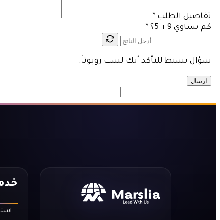
تفاصيل الطلب
*
كم يساوي 9 + 5؟
*
سؤال بسيط للتأكد أنك لست روبوتاً.
ارسال
خدما
استض