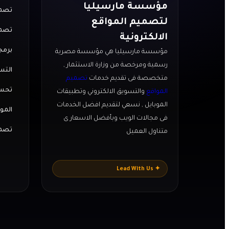
مؤسسة مارسيليا
تصمي
لتصميم المواقع
تصمي
الالكترونية
برمج
مؤسسة مارسيليا هي مؤسسة مصرية
رسمية ومرخصة من وزارة الاستثمار ,
التس
متخصصة فى تقديم خدمات
تصميم
تحسي
المواقع
والتسويق الالكتروني وتطبيقات
الموبايل , نسعي لتقديم افضل الخدمات
المو
فى مجالات الويب وبأفضل الاسعار ى
تصمي
متناول العميل
✦ Lead With Us