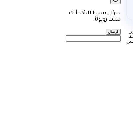
سؤال بسيط للتأكد أنك
لست روبوتاً.
ارسال
لى
نك
نفس