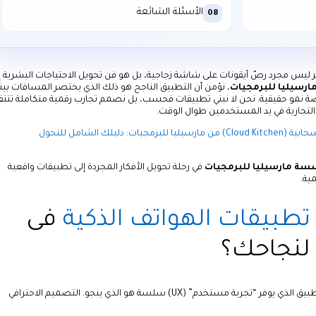
الأسئلة الشائعة
08
يس مجرد رصّ أيقونات على شاشة زجاجية، بل هو فن تحويل الاحتياجات البشرية إ
رسيليا للبرمجيات
، نؤمن أن التطبيق الناجح هو ذلك الذي يختصر المسافات بي
ة نمو حقيقية. نحن لا نبني تطبيقات فحسب، بل نصمم تجارب رقمية متكاملة تت
التجارية في يد المستخدمين طوال الوقت.
سيستم مطاعم للمطابخ السحابية (Cloud Kitchen) من مارسيليا للبرمجيات: دليلك الشامل للتحول
ة مارسيليا للبرمجيات
في رحلة تحويل الأفكار المجردة إلى تطبيقات واقعية
مية.
طبيقات الهواتف الذكية
فى
 لنجاحك؟
في سوق يمتلئ بملايين التطبيقات، وحده التطبيق الذي يوفر “تجربة مستخدم” (UX) سلسة هو الذي ينجو. التصميم الاحترافي