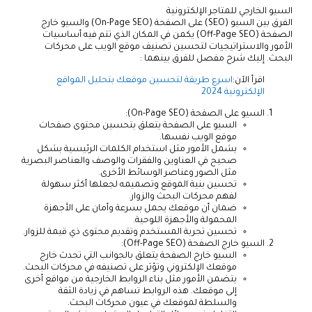
السيو الخارجي للمتاجر الإلكترونية
الفرق بين السيو (SEO) على الصفحة (On-Page SEO) والسيو خارج
الصفحة (Off-Page SEO) يكمن في المكان الذي تتم فيه أساسيات
الأمور والاستراتيجيات لتحسين تصنيف موقع الويب على محركات
البحث. إليك شرح مفصل للفرق بينهما :
اقرأ الآن:
اسرع طريقة لتحسين موقعك بتحليل المواقع
الإلكترونية 2024
السيو على الصفحة (On-Page SEO):
السيو على الصفحة يتعلق بتحسين محتوى صفحات
موقع الويب نفسها.
يشمل الأمور مثل استخدام الكلمات الرئيسية بشكل
صحيح في العناوين والفقرات والوصف والعناصر البصرية
مثل الصور وعناصر الوسائط الأخرى.
تحسين بنية الموقع وتصميمه لجعلها أكثر سهولة
لفهم محركات البحث والزوار.
ضمان أن موقعك يحمل بسرعة وأمان على الأجهزة
المحمولة والأجهزة اللوحية.
تحسين تجربة المستخدم وتقديم محتوى ذي قيمة للزوار.
السيو خارج الصفحة (Off-Page SEO):
السيو خارج الصفحة يتعلق بالجوانب التي تحدث خارج
موقعك الإلكتروني وتؤثر على تصنيفه في محركات البحث.
يتضمن الأمور مثل بناء الروابط الخارجية من مواقع أخرى
إلى موقعك. هذه الروابط تساهم في زيادة الثقة
والسلطة لموقعك في عيون محركات البحث.