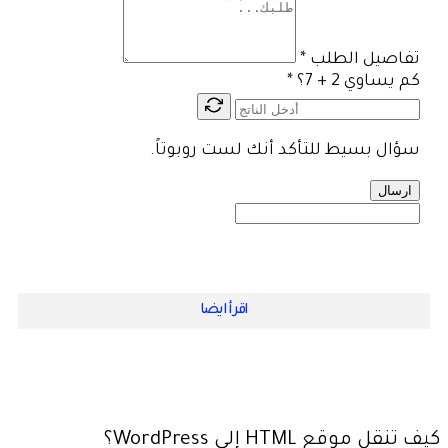
تفاصيل الطلب
*
كم يساوي 2 + 7؟
*
سؤال بسيط للتأكد أنك لست روبوتاً.
ارسال
اقرأ ايضا
كيف تنقل موقع HTML إلى WordPress؟