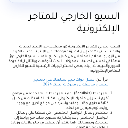
السيو الخارجي للمتاجر
الإلكترونية
السيو الخارجي للمتاجر الإلكترونية هو مجموعة من الاستراتيجيات
والتقنيات التي تهدف إلى زيادة رؤية موقعك على الإنترنت وجذب المزيد
من الزوار والعملاء المحتملين من خلال الخارج. يلعب السيو الخارجي دورًا
مهمًا في تحسين تصنيفات محركات البحث لموقعك وبالتالي زيادة حركة
المرور والمبيعات. إليك بعض الاستراتيجيات الرئيسية للسيو الخارجي
للمتاجر الإلكترونية:
اقرأ الآن:
افضل ادوات سيو تساعدك على تحسين
مستوي موقعك فى محركات البحث 2024
بناء روابط (Backlinks) : قم ببناء روابط عالية الجودة من مواقع
أخرى تشير إلى متجرك الإلكتروني. يمكنك القيام بذلك من خلال
كتابة محتوى جذاب ومفيد ونشره على مواقع أخرى مع وجود
روابط توجيهية إلى موقعك.
استخدم وسائل التواصل الاجتماعي : كن نشطًا على وسائل
التواصل الاجتماعي وقم بمشاركة محتوى جذاب مع روابط إلى
منتجاتك وصفحاتك. هذا يمكن أن يساعد في بناء علاقات وزيادة
التفاعل مع جمهورك.