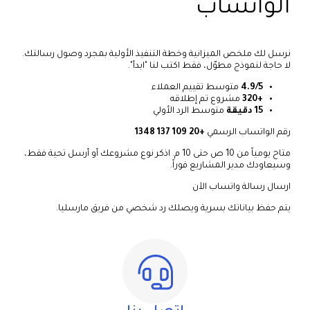
الواتساب
نرسل لك ملخص الميزانية وخطة التنفيذ الأولية بمجرد وصول رسالتك.
لا حاجة لنموذج مطوّل، فقط اكتب لنا "ابدأ".
4.9/5
متوسط تقييم العملاء
+320
مشروع تم إطلاقه
15 دقيقة
متوسط الرد الأولي
رقم الواتساب الرسمي
+20 109 137 1348
متاح يومياً من 10 ص حتى 10 م. اذكر نوع مشروعك أو أرسل تحية فقط،
وسيعاودك مدير المشاريع فوراً.
ارسال رسالة واتساب الآن
يتم حفظ بياناتك بسرية ويصلك رد شخصي من فريق مارسليا.