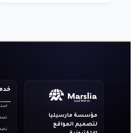
خدما
استض
مؤسسة مارسيليا
تصمي
لتصميم المواقع
تصمي