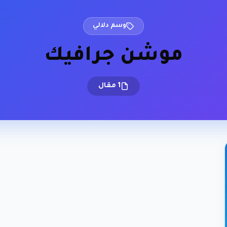
وسم دلالي
موشن جرافيك
1 مقال