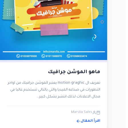
ماهو الموشن جرافيك
تعريف ال motion graghic يعتبر الموشن جرافيك من اواخر
التطورات في صناعه الميديا والتي بالتالي تستخدم غالبا في
مجال الاعلانات لذلك انتشر بشكل كبير…
Marslia Sales
اقرأ المقال