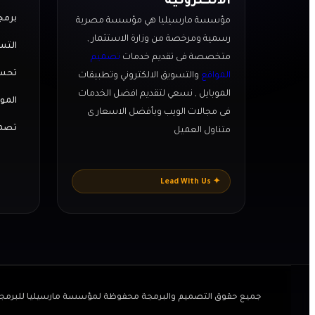
الالكترونية
برمج
مؤسسة مارسيليا هي مؤسسة مصرية
رسمية ومرخصة من وزارة الاستثمار ,
التس
متخصصة فى تقديم خدمات
تصميم
تحسي
المواقع
والتسويق الالكتروني وتطبيقات
الموبايل , نسعي لتقديم افضل الخدمات
المو
فى مجالات الويب وبأفضل الاسعار ى
تصمي
متناول العميل
✦ Lead With Us
جميع حقوق التصميم والبرمجة محفوظة لمؤسسة مارسيليا للبرمجيات وت