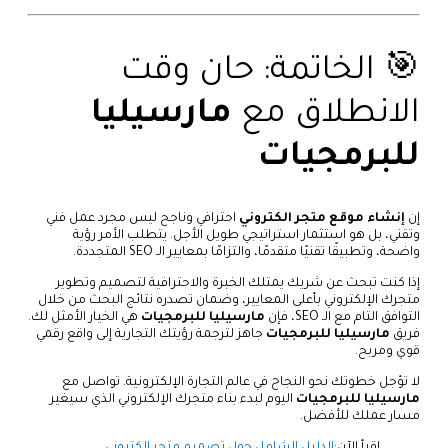
🎯 الخاتمة: حان وقت
الانطلاق مع
مارسيليا
للبرمجيات
إن
إنشاء موقع متجر الكتروني
احترافي وناجح ليس مجرد عمل فني
وتقني، بل هو استثمار استراتيجي طويل الأجل. يتطلب الأمر رؤية
واضحة، وتطبيقًا تقنيًا متقدمًا، والتزامًا بمعايير الـ SEO المتجددة.
إذا كنت تبحث عن شريك يمتلك الخبرة والاحترافية لتصميم وتطوير
متجرك الإلكتروني بأعلى المعايير، وضمان تصدره نتائج البحث من خلال
التوافق التام مع الـ SEO، فإن
مارسيليا للبرمجيات
هي الخيار الأمثل لك.
فريق
مارسيليا للبرمجيات
جاهز لترجمة رؤيتك التجارية إلى واقع رقمي
قوي ومربح.
لا تؤجل خطوتك نحو النجاح في عالم التجارة الإلكترونية. تواصل مع
مارسيليا للبرمجيات
اليوم لبدء بناء متجرك الإلكتروني الذي سيغير
مسار عملك للأفضل.
اقرأ الآن:
الدليل الشامل حول تصميم متجر الكتروني