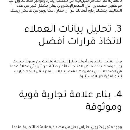
بالمقارنة مع المتاجر الفيزيائية التي تتطلب إيجارًا، وفواتير خدمات، ورواتب
موظفين متعددين، فإن المتجر الإلكتروني يقلل بشكل كبير من هذه
التكاليف. يمكنك إدارة أعمالك من أي مكان، مما يرفع من هامش ربحك.
3. تحليل بيانات العملاء
لاتخاذ قرارات أفضل
يوفر المتجر الإلكتروني أدوات تحليل متقدمة تمكنك من معرفة سلوك
زوار موقعك بدقة: ما هي المنتجات الأكثر طلبًا؟ من أين يأتي عملاؤك؟ ما
هي الصفحات التي يغادرونها؟ هذه البيانات لا تقدر بثمن لاتخاذ قرارات
تسويقية وتجارية مستنيرة.
4. بناء علامة تجارية قوية
وموثوقة
وجود متجر إلكتروني احترافي يعزز من مصداقية علامتك التجارية. عندما