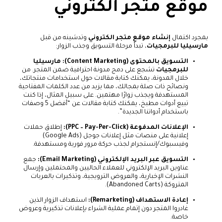
موقع متجر الكتروني
بمجرد اكتمال
إنشاء موقع متجر الكتروني
وتدشينه من قبل
مارسيليا للبرمجيات
، تبدأ مرحلة التسويق وجذب الزوار:
التسويق بالمحتوى (Content Marketing):
مارسيليا
للبرمجيات
تشجع على دمج مدونة احترافية ضمن المتجر. من
خلال المدونة، يمكنك كتابة مقالات حول استخدامات منتجاتك،
ونصائح ذات صلة بمجالك، مما يزيد من عدد الكلمات المفتاحية
المستهدفة ويجذب زوارًا مهتمين. على سبيل المثال، إذا كنت
تبيع أدوات مطبخ، يمكنك كتابة مقالات عن “أفضل 5 وصفات
باستخدام أدواتنا الجديدة”.
الإعلانات المدفوعة (PPC – Pay-Per-Click):
إطلاق حملات
إعلانية على منصات مثل إعلانات جوجل (Google Ads)
وفيسبوك/إنستجرام لجذب حركة مرور فورية ومستهدفة.
التسويق عبر البريد الإلكتروني (Email Marketing):
جمع
عناوين البريد الإلكتروني للعملاء الحاليين والمحتملين وإرسال
النشرات الإخبارية، والعروض الترويجية، وتذكيرات بالعربات
المتروكة (Abandoned Carts).
إعادة الاستهداف (Remarketing):
استهداف الزوار الذين
غادروا المتجر دون إتمام عملية الشراء بإعلانات تذكيرية وعروض
خاصة.