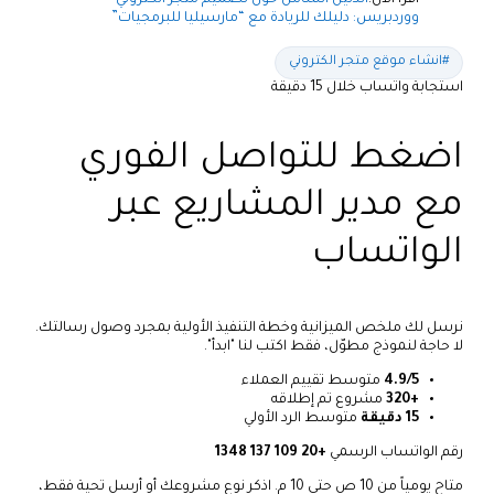
ووردبريس: دليلك للريادة مع “مارسيليا للبرمجيات”
#انشاء موقع متجر الكتروني
استجابة واتساب خلال 15 دقيقة
اضغط للتواصل الفوري
مع مدير المشاريع عبر
الواتساب
نرسل لك ملخص الميزانية وخطة التنفيذ الأولية بمجرد وصول رسالتك.
لا حاجة لنموذج مطوّل، فقط اكتب لنا "ابدأ".
4.9/5
متوسط تقييم العملاء
+320
مشروع تم إطلاقه
15 دقيقة
متوسط الرد الأولي
رقم الواتساب الرسمي
+20 109 137 1348
متاح يومياً من 10 ص حتى 10 م. اذكر نوع مشروعك أو أرسل تحية فقط،