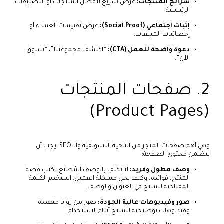
شرائح المنتجات:
عرض سريع لأفضل المنتجات أو التصنيفات
الرئيسية.
إثبات اجتماعي (Social Proof):
عرض تقييمات العملاء أو
إحصائيات المبيعات.
دعوة واضحة للعمل (CTA):
“اكتشف مجموعتنا”، “تسوق
الآن”.
2. صفحات المنتجات
(Product Pages)
وهي أهم صفحات المتجر من الناحية التسويقية والـ SEO. يجب أن
يتضمن محتوى الصفحة:
وصف مطول وفريد:
لا تكتفِ بالوصف المُصنع. اكتب قصة
المنتج، فوائده، وكيف يحل مشكلة العميل. استخدم الكلمة
المفتاحية للمنتج في العنوان والوصف.
صور وفيديوهات عالية الجودة:
صور من زوايا متعددة
وفيديوهات توضيحية للمنتج أثناء الاستخدام.