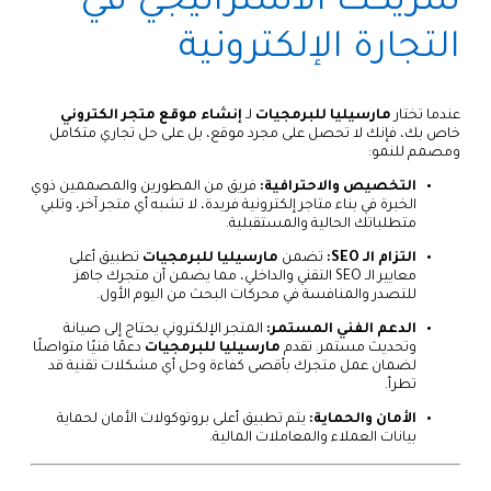
شريكك الاستراتيجي في
التجارة الإلكترونية
عندما تختار
مارسيليا للبرمجيات
لـ
إنشاء موقع متجر الكتروني
خاص بك، فإنك لا تحصل على مجرد موقع، بل على حل تجاري متكامل
ومصمم للنمو:
التخصيص والاحترافية:
فريق من المطورين والمصممين ذوي
الخبرة في بناء متاجر إلكترونية فريدة، لا تشبه أي متجر آخر، وتلبي
متطلباتك الحالية والمستقبلية.
التزام الـ SEO:
تضمن
مارسيليا للبرمجيات
تطبيق أعلى
معايير الـ SEO التقني والداخلي، مما يضمن أن متجرك جاهز
للتصدر والمنافسة في محركات البحث من اليوم الأول.
الدعم الفني المستمر:
المتجر الإلكتروني يحتاج إلى صيانة
وتحديث مستمر. تقدم
مارسيليا للبرمجيات
دعمًا فنيًا متواصلًا
لضمان عمل متجرك بأقصى كفاءة وحل أي مشكلات تقنية قد
تطرأ.
الأمان والحماية:
يتم تطبيق أعلى بروتوكولات الأمان لحماية
بيانات العملاء والمعاملات المالية.