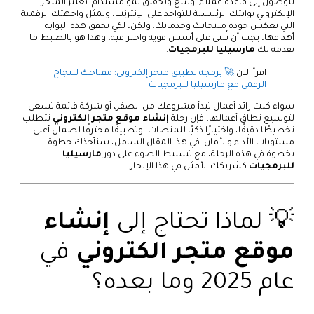
للوصول إلى قاعدة عملاء أوسع وتحقيق نمو مستدام. يعتبر المتجر
الإلكتروني بوابتك الرئيسية للتواجد على الإنترنت، ويمثل واجهتك الرقمية
التي تعكس جودة منتجاتك وخدماتك. ولكن، لكي تحقق هذه البوابة
أهدافها، يجب أن تُبنى على أسس قوية واحترافية، وهذا هو بالضبط ما
تقدمه لك
مارسيليا للبرمجيات
.
اقرأ الآن:
🚀 برمجة تطبيق متجر إلكتروني: مفتاحك للنجاح
الرقمي مع مارسيليا للبرمجيات
سواء كنت رائد أعمال تبدأ مشروعك من الصفر، أو شركة قائمة تسعى
لتوسيع نطاق أعمالها، فإن رحلة
إنشاء موقع متجر الكتروني
تتطلب
تخطيطًا دقيقًا، واختيارًا ذكيًا للمنصات، وتطبيقًا محترفًا لضمان أعلى
مستويات الأداء والأمان. في هذا المقال الشامل، سنأخذك خطوة
بخطوة في هذه الرحلة، مع تسليط الضوء على دور
مارسيليا
للبرمجيات
كشريكك الأمثل في هذا الإنجاز.
💡 لماذا تحتاج إلى
إنشاء
موقع متجر الكتروني
في
عام 2025 وما بعده؟