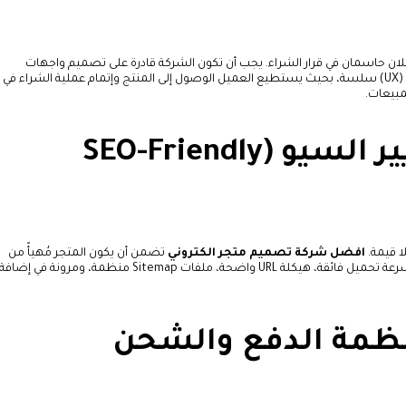
لان حاسمان في قرار الشراء. يجب أن تكون الشركة قادرة على تصميم واجهات
مستخدم (UI) جذابة، وضمان تجربة مستخدم (UX) سلسة، بحيث يستطيع العميل الوصول إلى المنتج وإتمام عملية الشراء ف
مبيعات.
3. الالتزام بمعايير السيو (SEO-Friendly
ا قيمة.
افضل شركة تصميم متجر الكتروني
تضمن أن يكون المتجر مُهيأً من
الألف إلى الياء لمحركات البحث. يشمل ذلك: سرعة تحميل فائقة، هيكلة URL واضحة، ملفات Sitemap منظمة، ومرونة في إضافة
أنظمة الدفع والشحن