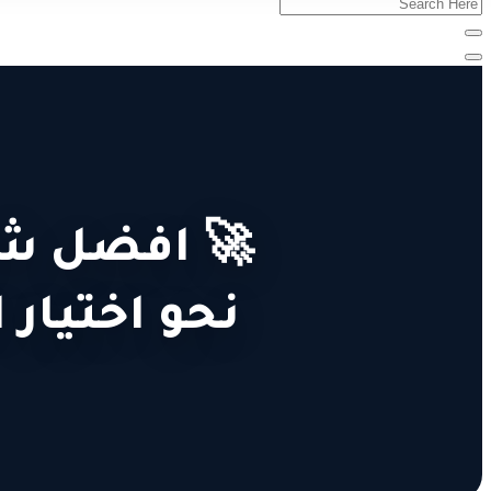
🚀 افضل شر
نحو اختيار 