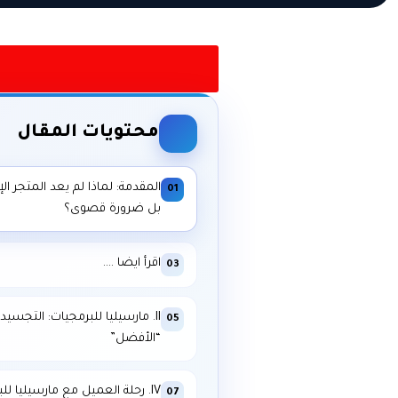
محتويات المقال
المقدمة: لماذا لم يعد المتجر الإل
01
بل ضرورة قصوى؟
اقرأ ايضا ….
03
II. مارسيليا للبرمجيات: التجسي
05
“الأفضل”
IV. رحلة العميل مع مارسيليا ل
07