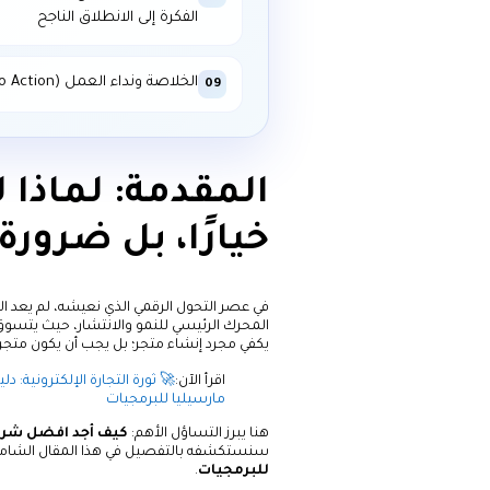
الفكرة إلى الانطلاق الناجح
الخلاصة ونداء العمل (Call to Action)
09
المقدمة: لماذا ل
خيارًا، بل ضرور
في عصر التحول الرقمي الذي نعيشه، لم يعد الت
المحرك الرئيسي للنمو والانتشار، حيث يتسوق م
يكفي مجرد إنشاء متجر؛ بل يجب أن يكون متج
اقرأ الآن:
🚀 ثورة التجارة الإلكترونية:
مارسيليا للبرمجيات
هنا يبرز التساؤل الأهم:
كيف أجد افضل شرك
سنستكشفه بالتفصيل في هذا المقال الشامل
للبرمجيات
.