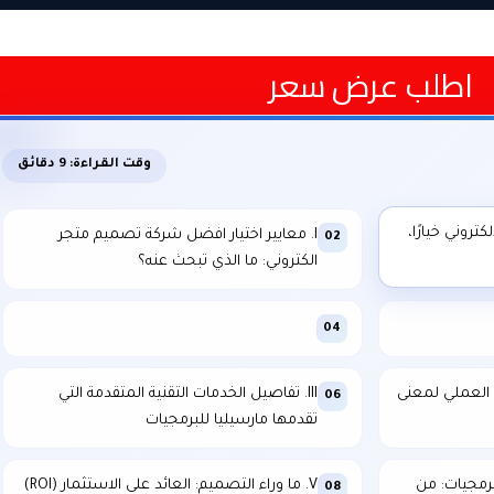
اطلب عرض سعر
وقت القراءة: 9 دقائق
كتروني خيارًا،
I. معايير اختيار افضل شركة تصميم متجر
02
الكتروني: ما الذي تبحث عنه؟
04
د العملي لمعنى
III. تفاصيل الخدمات التقنية المتقدمة التي
06
تقدمها مارسيليا للبرمجيات
لبرمجيات: من
V. ما وراء التصميم: العائد على الاستثمار (ROI)
08