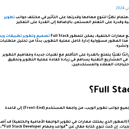
20
تطوير
ة وقدرة على التعلم المستمر، بالإضافة إلى القدرة على التفكير
رات الخلفية، يمكن للمطور Full Stack
تصميم وتطوير تطبيقات وي
ا المطور مسؤولية إدارة كامل عملية التطوير، بدءًا من تحليل متطلبات
 ونشره.
كل عام، يُعتبر Full Stack Developer رائدًا تقنيًا يتمتع بالقدرة على التأقلم مع تقنيات جديدة ومفاهيم التطوير
الحديثة. إن توظيف Full Stack Developer في المشاريع التقنية يساهم في زيادة كفاءة عملية التطوير وتحقيق
احتياجات العملاء والمستخدمين.
هو مطور برمجيات قادر على العمل على جميع جوانب تطوير الويب، من واجهة المستخدم (Front-End) إلى قاعدة
الدور المتنوع والشامل لمطور Full Stack (المطور الذي يمتلك مهارات في تطوير الواجهة الأمامية والخلفية) قد أ
أحد الأدوار الرئيسية في عالم تطوير البرمجيات. إن كنت تنوي كتابة مقال عن “قواعد ومهام Full Stack Developer”،