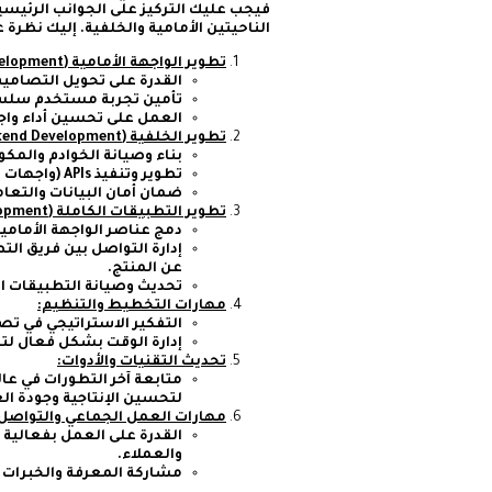
فيجب عليك التركيز على الجوانب الرئيسية
الناحيتين الأمامية والخلفية. إليك نظرة عامة 
تطوير الواجهة الأمامية (Frontend Development):
القدرة على تحويل التصامي
تأمين تجربة مستخدم سلسة
العمل على تحسين أداء وا
تطوير الخلفية (Backend Development):
بناء وصيانة الخوادم والمكو
تطوير وتنفيذ APIs (واجهات برمجة التطبيقات) لتمكين التفاعل بين الجبهة والخلفية.
ضمان أمان البيانات والتعا
تطوير التطبيقات الكاملة (Full Stack Application Development):
دمج عناصر الواجهة الأمامية
إدارة التواصل بين فريق ال
عن المنتج.
تحديث وصيانة التطبيقات ال
مهارات التخطيط والتنظيم:
التفكير الاستراتيجي في تص
إدارة الوقت بشكل فعال لتلب
تحديث التقنيات والأدوات:
متابعة آخر التطورات في عال
لتحسين الإنتاجية وجودة ال
مهارات العمل الجماعي والتواصل:
القدرة على العمل بفعالية
والعملاء.
مشاركة المعرفة والخبرات م