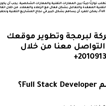
يق نجاح ملحوظ كمطور Full Stack يتطلب توازنًا جيدًا بين المهارات التقنية والمهارات الشخصية. يجب أن يكو
التقنية المعقدة والتفاعل بشكل فعال مع الزملاء والعملاء. من خلال اتقا
القواعد والمهام الأساسية لمطور Full Stack، يمكن للفرد أن يساهم بشكل كبير في نجاح المشاريع التقنية وتح
كة لبرمجة وتطوير موقعك
 التواصل معنا من خلال
Ful؟