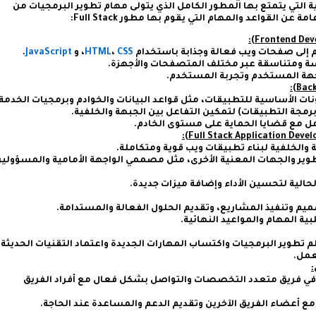
 التي يتمتع بها المطور الكامل الذي يتولى مهام تطوير البرمجيات من
عن القواعد والمهام التي يقوم بها مطور Full Stack:
م إلى صفحات ويب فعالة وجذابة باستخدام
CSS
،
HTML
، و
JavaScript
.
 ومتناسقة عبر مختلف المتصفحات والأجهزة.
جهة المستخدم وتجربة المستخدم.
نات الأساسية للتطبيقات، مثل قواعد البيانات والخوادم وبرمجيات الخدمة.
مل مع قضايا الحماية على مستوى الخادم.
 والخلفية لبناء تطبيقات ويب قوية ومتكاملة.
تطوير والجهات المعنية الأخرى، مثل مصممي الواجهة الأمامية والمسؤولي
حالية لتحسين الأداء وإضافة ميزات جديدة.
ميم وتنفيذ المشاريع، وتقديم الحلول الفعالة والمستدامة.
ية المهام والمواعيد النهائية.
م تطوير البرمجيات واكتساب المهارات الجديدة واعتماد التقنيات الحديثة
عمل.
 في فريق متعدد التخصصات والتواصل بشكل فعال مع أفراد الفريق
ع أعضاء الفريق الآخرين وتقديم الدعم والمساعدة عند الحاجة.