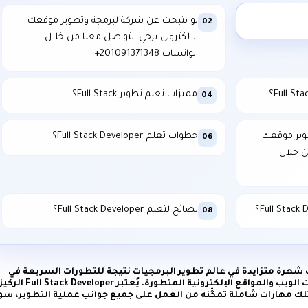
لو بتبحث عن شركة لبرمجة وتطوير موقعك
02
الالكترونى يرجي التواصل معنا من خلال
الواتساب ⁦+201091371348⁩
مميزات تعلم تطوير Full Stack؟
04
وير موقعك
خطوات تعلم Full Stack Developer؟
06
ن خلال
نصائح لتعلم Full Stack Developer؟
08
Full Stack Developer تكتسب شهرة متزايدة في عالم تطوير البرمجيات نتيجة للتطورات السريعة في
تقنيات الويب وازدياد الطلب على تطبيقات الويب والمواقع الإلكترونية المتطورة. يُعتبر veloper
لك مهارات شاملة تمكِّنه من العمل على جميع جوانب عملية التطوير، سو