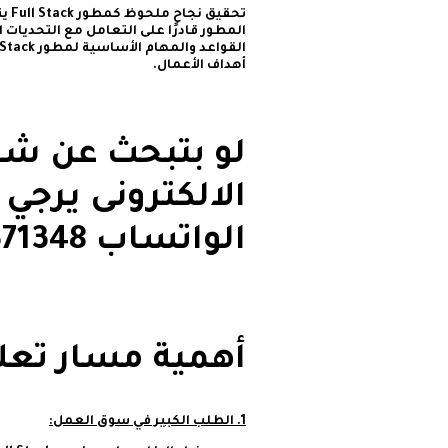
تحق
المطور قادرًا على التعامل مع التحديات 
أهداف الأعمال.
لو بتبحث عن شر
الالكترونى يرجي
الواتساب ⁦+201091371348
أهمية مسار تعلم l Stack Developer
1. الطلب الكبير في سوق العمل: