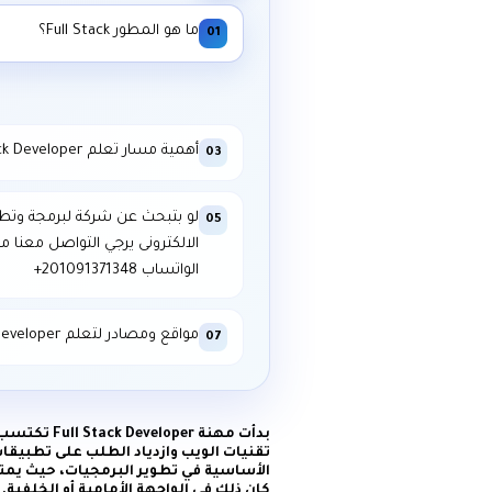
ما هو المطور Full Stack؟
01
أهمية مسار تعلم Full Stack Developer؟
03
لو بتبحث عن شركة لبرمجة وتط
05
الالكترونى يرجي التواصل معنا م
الواتساب ⁦+201091371348⁩
مواقع ومصادر لتعلم Full Stack Developer؟
07
بدأت مهنة 
الأساسية في تطوير البرمجيات، حيث يمت
كان ذلك في الواجهة الأمامية أو الخلفية.