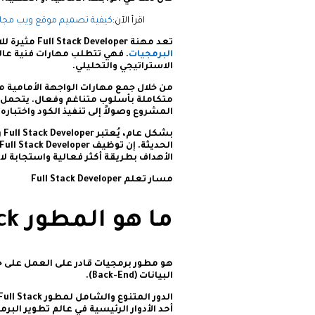
اقرأ الآن:
كيفية تصميم موقع ويب مجاني 24
تعد مهنة Full Stack Developer مثيرة للاهتمام نظرًا لتنوع مهامها وقدرتها على التأثير في مختلف جوانب
البرمجيات
. فهي تتطلب مهارات فنية عالي
الاستراتيجي والتحليلي.
من خلال جمع مهارات الواجهة الأمامية مع مها
متكاملة بأسلوب متناغم وفعال. يتحمل هذ
المشروع وصولاً إلى تنفيذ الكود واختباره
بش
الأهداف بطريقة أكثر فعالية واستجابة ل
مسار تعلم Full Stack Developer
ما هو المطور Full Stack؟
البيانات (Back-End).