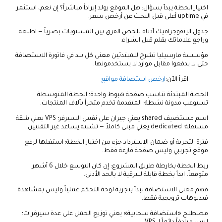
اختيار الخطة يبدأ بسؤال: هل الموقع يولد إيراداً مباشراً؟ إن نعم، استثمر
في uptime أعلى قبل البحث عن أرخص سعر.
جدول الإنفوجرافيك أدناه يلخص الفرق بين المستويات بصرياً — اطبعه
وراجع علاماتك بقلم قبل الشراء.
مؤسسة مارسيليا تشرح للمبتدئين معنى كل بند في فاتورة الاستضافة
حتى لا يدفعوا مقابل موارد لا يستخدمونها.
اقرأ الآن:
ارخص استضافة مواقع
الخطة المبتدئة تناسب صفحة هبوط واحدة؛ الخطة المتوسطة
تستوعب مدونة نشطة؛ المتقدمة تخدم متجراً بآلاف المنتجات.
اسم مستضيف shared يعني جيران على نفس السيرفر؛ VPS يعني شقة
مستقلة؛ dedicated يعني مبنى كاملاً — تشبيه يساعد غير التقنيين.
فترة التجربة أو ضمان الاسترداد جزء من اختيار الخطة؛ استغلها لرفع
موقع تجريبي وليس صفحة فارغة فقط.
ربط الخطة بخارطة طريق المشروع: إن كان التوسع خلال 6 أشهر
متوقعاً، ابدأ بخطة قابلة للترقية لا بالحد الأدنى.
فهم معنى الاستضافة يبدأ بتجربة لوحة التحكم عملياً وليس بمشاهدة
فيديوهات ترويجية فقط.
مصطلح «استضافة سحابية» يعني توزيع الحمل على عدة سيرفرات؛