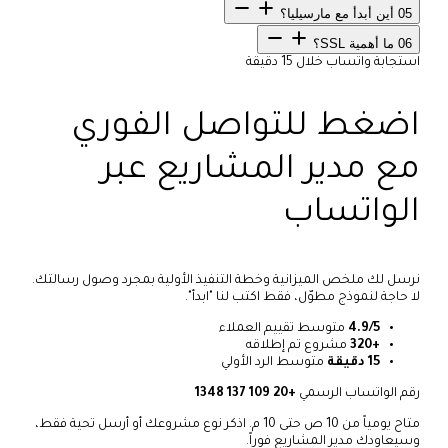
05
أين أبدأ مع مارسيليا؟
06
ما أهمية SSL؟
استجابة واتساب خلال 15 دقيقة
اضغط للتواصل الفوري
مع مدير المشاريع عبر
الواتساب
نرسل لك ملخص الميزانية وخطة التنفيذ الأولية بمجرد وصول رسالتك.
لا حاجة لنموذج مطوّل، فقط اكتب لنا "ابدأ".
4.9/5
متوسط تقييم العملاء
+320
مشروع تم إطلاقه
15 دقيقة
متوسط الرد الأولي
رقم الواتساب الرسمي
+20 109 137 1348
متاح يومياً من 10 ص حتى 10 م. اذكر نوع مشروعك أو أرسل تحية فقط،
وسيعاودك مدير المشاريع فوراً.