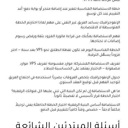
ليس مرادفاً دائماً لـ VPS.
خطة الاستضافة المناسبة تتغير عند إضافة متجر أو بوابة دفع؛ أعد
التقييم عند كل توسع.
الإنفوجرافيك يساعد الفريق غير التقني على فهم لماذا اختارتم الخطة
المتوسطة لا الاقتصادية.
فهم الاستضافة يمكّنك من قراءة فاتورة المزود بثقة ورفض رسوم
إضافات لا تحتاجها.
الخطة المناسبة اليوم قد تكون نقطة انطلاق نحو VPS بعد سنة — اختر
مزوداً يسهّل الترقية.
تعريف الاستضافة المشتركة: موارد مقسومة؛ تعريف VPS: موارد
مضمونة — الاختيار يعتمد على الحساسية للبطء.
جدول الإنفوجرافيك يلخص الفروقات بصرياً؛ استخدمه في اجتماع الفريق
لتوحيد الفهم قبل توقيع العقد السنوي.
ما هي الاستضافة إن لم تكن البنية التي تبني عليها كل قنواتك الرقمية؟
اختيار الخطة قرار تأسيسي لا تفصيلاً ثانوياً.
الاستضافة أساس البنية الرقمية؛ اختيار الخطة الخاطئة يعني ترحيلاً
مكلفاً لاحقاً — خصص وقتاً كافياً للتقييم قبل الدفع.
أسئلة المبتدئين الشائعة