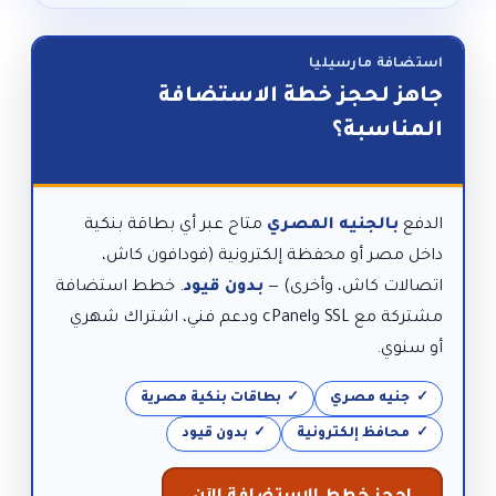
استضافة مارسيليا
جاهز لحجز خطة الاستضافة
المناسبة؟
الدفع
بالجنيه المصري
متاح عبر أي بطاقة بنكية
داخل مصر أو محفظة إلكترونية (فودافون كاش،
اتصالات كاش، وأخرى) —
بدون قيود
. خطط استضافة
مشتركة مع SSL وcPanel ودعم فني، اشتراك شهري
أو سنوي.
جنيه مصري
بطاقات بنكية مصرية
محافظ إلكترونية
بدون قيود