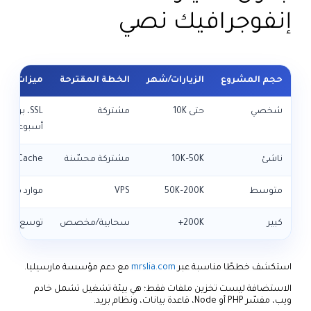
إنفوجرافيك نصي
حجم المشروع
الزيارات/شهر
الخطة المقترحة
ميزات أسا
شخصي
حتى 10K
مشتركة
SSL، بريد،
أسبوعي
ناشئ
10K–50K
مشتركة محسّنة
Cache، دعم أولوية
متوسط
50K–200K
VPS
موارد مضمو
كبير
200K+
سحابية/مخصص
توسع، CDN، مراقبة
استكشف خططًا مناسبة عبر
mrslia.com
مع دعم مؤسسة مارسيليا.
الاستضافة ليست تخزين ملفات فقط؛ هي بيئة تشغيل تشمل خادم
ويب، مفسّر PHP أو Node، قاعدة بيانات، ونظام بريد.