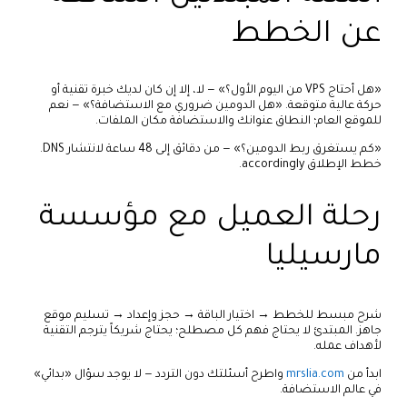
عن الخطط
«هل أحتاج VPS من اليوم الأول؟» — لا، إلا إن كان لديك خبرة تقنية أو
حركة عالية متوقعة. «هل الدومين ضروري مع الاستضافة؟» — نعم
للموقع العام؛ النطاق عنوانك والاستضافة مكان الملفات.
«كم يستغرق ربط الدومين؟» — من دقائق إلى 48 ساعة لانتشار DNS.
خطط الإطلاق accordingly.
رحلة العميل مع مؤسسة
مارسيليا
شرح مبسط للخطط → اختيار الباقة → حجز وإعداد → تسليم موقع
جاهز. المبتدئ لا يحتاج فهم كل مصطلح؛ يحتاج شريكاً يترجم التقنية
لأهداف عمله.
ابدأ من
mrslia.com
واطرح أسئلتك دون التردد — لا يوجد سؤال «بدائي»
في عالم الاستضافة.