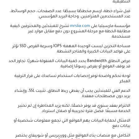
التنظيمية.
قبل شراء خطة، ارسم مخططًا بسيطًا: عدد الصفحات، حجم الوسائط،
عدد المستخدمين المتزامنين، وحاجة البريد المؤسسي.
مؤسسة مارسيليا على
mrslia.com
تشرح للمبتدئين والمحترفين كيفية
مطابقة الخطة مع مرحلة المشروع دون دفع مقابل موارد غير
مستخدمة.
مساحة التخزين ليست الوحيدة المهمة؛ IOPS وسرعة القرص SSD تؤثر
على قواعد البيانات الكبيرة والمتاجر النشطة.
عرض النطاق Bandwidth يحدد كمية البيانات المنقولة شهريًا. تجاوز الحد
قد يوقف الموقع أو يفرض رسومًا إضافية.
لوحة تحكم واضحة توفر إحصاءات استخدام تساعدك على قرار الترقية
المبكر.
الدعم الفني للمبتدئين يجب أن يغطي ربط النطاق، تثبيت SSL، وإنشاء
بريد دون مصطلحات معقدة.
الالتزام بعقد سنوي قد يوفر خصمًا، لكنه يزيد المخاطرة إن لم تختبر
الخدمة مسبقًا. فضّل فترة تجريبية أو ضمان استرداد.
الامتثال لحماية البيانات يهم المواقع التي تجمع معلومات شخصية أو
بيانات دفع.
التكامل مع منصات بناء المواقع مثل ووردبريس أو شوبيفاي يختصر