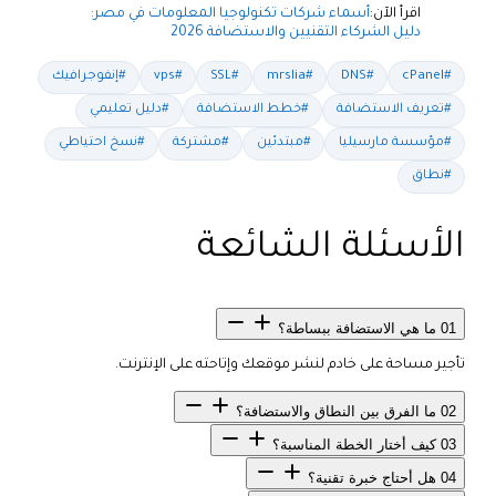
اقرأ الآن:
أسماء شركات تكنولوجيا المعلومات في مصر:
دليل الشركاء التقنيين والاستضافة 2026
#cPanel
#DNS
#mrslia
#SSL
#vps
#إنفوجرافيك
#تعريف الاستضافة
#خطط الاستضافة
#دليل تعليمي
#مؤسسة مارسيليا
#مبتدئين
#مشتركة
#نسخ احتياطي
#نطاق
الأسئلة الشائعة
01
ما هي الاستضافة ببساطة؟
تأجير مساحة على خادم لنشر موقعك وإتاحته على الإنترنت.
02
ما الفرق بين النطاق والاستضافة؟
03
كيف أختار الخطة المناسبة؟
04
هل أحتاج خبرة تقنية؟