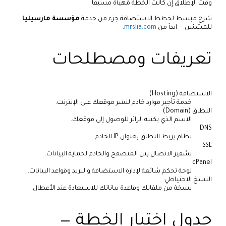
وقت الإطلاق إن كانت الخطة مُهيأة مسبقًا.
شرح مبسط لخطط الاستضافة جزء من خدمة
مؤسسة مارسيليا
للمبتدئين — ابدأ من
mrslia.com
.
تعريفات ومصطلحات
الاستضافة (Hosting)
خدمة تأجير موارد خادم لنشر موقعك على الإنترنت.
النطاق (Domain)
الاسم الذي يكتبه الزائر للوصول إلى موقعك.
DNS
نظام يربط النطاق بعنوان IP الخادم.
SSL
تشفير الاتصال بين المتصفح والخادم لحماية البيانات.
cPanel
لوحة تحكم شائعة لإدارة الاستضافة والبريد وقواعد البيانات.
النسخ الاحتياطي
نسخة من ملفاتك وقاعدة بياناتك للاستعادة عند الأعطال.
جدول اختيار الخطة —