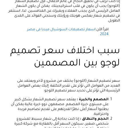
إذا كنت ترغب في تحقيق النجاح في عالم الأعمال، فإن تصميم الشعار
(اللوجو) يجب أن يكون في قلب استراتيجيتك. يمكن أن يكون الشعار
العامل الرئيسي الذي يجذب العملاء ويميزك عن المنافسين. لذا، استثمر
في تصميم شعار يعكس هويتك ورؤيتك وستجني الفوائد على المدى
الطويل.
اقرأ الآن:
اسعار تصميمات السوشيال ميديا فى مصر
2024
سبب اختلاف سعر تصميم
لوجو بين المصممين
سعر تصميم الشعار (اللوجو) يختلف من مشروع لآخر ويعتمد على
العديد من العوامل التي تؤثر على تقدير التكلفة. إليك بعض العوامل
الرئيسية التي تؤثر على تحديد سعر تصميم اللوجو:
المصمم والخبرة :
يعتمد سعر تصميم الشعار بشكل كبير
على مستوى خبرة المصمم. مصممون ذوو خبرة عالية يمكن أن
يطلبوا أسعار أعلى نظرًا لقدرتهم على تقديم تصاميم فريدة
واحترافية.
الحجم والنطاق :
إذا كنت بحاجة إلى شعار بسيط لمشروع
شخصي صغير، سيكون السعر أقل بالمقارنة مع شركة كبيرة