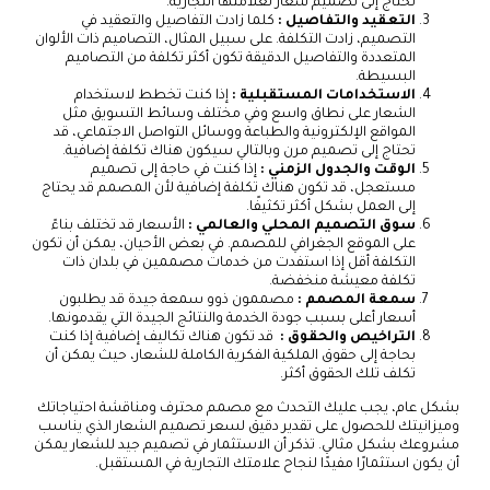
تحتاج إلى تصميم شعار لعلامتها التجارية.
التعقيد والتفاصيل :
كلما زادت التفاصيل والتعقيد في
التصميم، زادت التكلفة. على سبيل المثال، التصاميم ذات الألوان
المتعددة والتفاصيل الدقيقة تكون أكثر تكلفة من التصاميم
البسيطة.
الاستخدامات المستقبلية :
إذا كنت تخطط لاستخدام
الشعار على نطاق واسع وفي مختلف وسائط التسويق مثل
المواقع الإلكترونية والطباعة ووسائل التواصل الاجتماعي، قد
تحتاج إلى تصميم مرن وبالتالي سيكون هناك تكلفة إضافية.
الوقت والجدول الزمني :
إذا كنت في حاجة إلى تصميم
مستعجل، قد تكون هناك تكلفة إضافية لأن المصمم قد يحتاج
إلى العمل بشكل أكثر تكثيفًا.
سوق التصميم المحلي والعالمي :
الأسعار قد تختلف بناءً
على الموقع الجغرافي للمصمم. في بعض الأحيان، يمكن أن تكون
التكلفة أقل إذا استفدت من خدمات مصممين في بلدان ذات
تكلفة معيشة منخفضة.
سمعة المصمم :
مصممون ذوو سمعة جيدة قد يطلبون
أسعار أعلى بسبب جودة الخدمة والنتائج الجيدة التي يقدمونها.
التراخيص والحقوق :
قد تكون هناك تكاليف إضافية إذا كنت
بحاجة إلى حقوق الملكية الفكرية الكاملة للشعار، حيث يمكن أن
تكلف تلك الحقوق أكثر.
بشكل عام، يجب عليك التحدث مع مصمم محترف ومناقشة احتياجاتك
وميزانيتك للحصول على تقدير دقيق لسعر تصميم الشعار الذي يناسب
مشروعك بشكل مثالي. تذكر أن الاستثمار في تصميم جيد للشعار يمكن
أن يكون استثمارًا مفيدًا لنجاح علامتك التجارية في المستقبل.