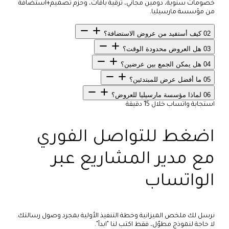
خصومات سنوية، دومين مجاني، ترقية باقات، وحزم تصميم+استضافة
من مؤسسة مارسيليا.
02
كيف أستفيد من عروض الاستضافة؟
03
هل العروض محدودة الوقت؟
04
هل يمكن الجمع بين عرضين؟
05
ما أفضل عرض للمبتدئين؟
06
لماذا مؤسسة مارسيليا للعروض؟
استجابة واتساب خلال 15 دقيقة
اضغط للتواصل الفوري
مع مدير المشاريع عبر
الواتساب
نرسل لك ملخص الميزانية وخطة التنفيذ الأولية بمجرد وصول رسالتك.
لا حاجة لنموذج مطوّل، فقط اكتب لنا "ابدأ".