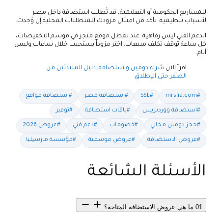
للمشاريع الحكومية أو التعليمية، قد تُطلب استضافة داخل مصر
لأسباب تنظيمية. تأكد من امتثال مزودك للمتطلبات المحلية إن وُجدت.
الدعم الفني ليس رفاهية. عند تعطل موقع متجر في موسم التخفيضات،
كل ساعة توقف تكلف مبيعات. اختر مزوداً يستجيب خلال ساعات وليس
أيام.
اقرأ الآن:
شراء دومين واستضافة: دليل المبتدئين من
الصفر حتى الإطلاق
#mrslia.com
#SSL
#استضافة مصر
#استضافة مواقع
#استضافة ووردبريس
#باقات استضافة
#توفير
#حجز دومين مجاني
#خصومات
#دعم فني
#عروض 2026
#عروض الاستضافة
#عروض موسمية
#مؤسسة مارسيليا
الأسئلة الشائعة
01
ما هي عروض الاستضافة المتاحة؟