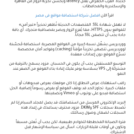
جديدة. القرب الجغرافي يقلل latency ويحسّن تجربة الزوار من القاهرة
والإسكندرية والمحافظات.
اقرأ الآن:
افضل شركة استضافة مواقع فى مصر
لا تهمل شهادة SSL. المتصفحات الحديثة تُظهر تحذيراً «غير آمن»
للمواقع بدون HTTPS، مما يُفزع الزوار ويضر بمصداقية متجرك. أي باقة
جادة يجب أن تتضمن SSL مجاناً.
ووردبريس يشغّل نسبة كبيرة من المواقع المصرية. استضافة مُحسّنة
لووردبريس تتضمن تخزيناً مؤقتاً (caching) وقواعد أمان مخصصة
تسرّع الموقع دون إعدادات معقدة.
التوسع المستقبلي يجب أن يكون في الحسبان. مزود يسمح بالترقية من
مشتركة إلى VPS بسلاسة يوفر عليك إعادة بناء الموقع من الصفر عند
النمو.
راقب استهلاك عرض النطاق إذا كان موقعك يعرض فيديوهات أو
ملفات كبيرة. تجاوز الحد قد يوقف الموقع أو يفرض رسوماً إضافية. الحل:
استضافة فيديو على يوتيوب أو Vimeo وتضمينها.
البريد الإلكتروني المرسل من استضافتك قد يصل لمجلد السبام إذا لم
تُضبط سجلات SPF وDKIM. مزود محترف يساعدك في إعداد هذه
السجلات لضمان وصول رسائلك.
فترة الصيانة المخططة للخوادم طبيعية، لكن يجب أن تُعلن مسبقاً
وتكون في أوقات قليلة الزيارات. اسأل عن سياسة الإشعار قبل
الاشتراك.