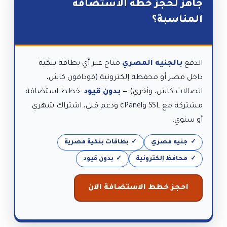
جاهز لحجز خطة الاستضافة
المناسبة؟
الدفع
بالجنيه المصري
متاح عبر أي بطاقة بنكية
داخل مصر أو محفظة إلكترونية (فودافون كاش،
اتصالات كاش، وأخرى) —
بدون قيود
. خطط استضافة
مشتركة مع SSL وcPanel ودعم فني، اشتراك شهري
أو سنوي.
جنيه مصري
بطاقات بنكية مصرية
محافظ إلكترونية
بدون قيود
احجز خطط الاستضافة الآن