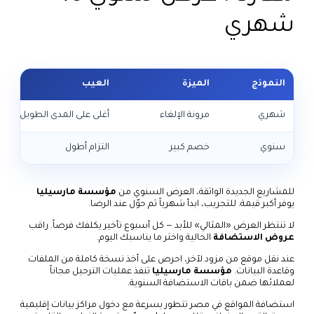
شهري
النموذج
الميزة
العيب
شهري
مرونة الإلغاء
أغلى على المدى الطويل
سنوي
خصم كبير
التزام أطول
للمشاريع الجديدة الواثقة، العرض السنوي من
مؤسسة مارسيليا
يوفر أكبر قيمة. للتجريب، ابدأ شهرياً ثم حوّل عند الرضا.
لا تنتظر العرض «المثالي» للأبد — كل أسبوع تأخير يكلفك فرصاً. راقب
عروض الاستضافة
الحالية واختر ما يناسبك اليوم.
عند نقل موقع من مزود لآخر، احرص على أخذ نسخة كاملة من الملفات
وقاعدة البيانات.
مؤسسة مارسيليا
تنفذ عمليات الترحيل مجاناً
لعملائها ضمن باقات الاستضافة السنوية.
استضافة المواقع في مصر تتطور بسرعة مع دخول مراكز بيانات إقليمية