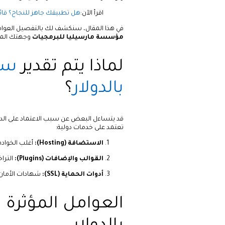
اقرأ الآن:
هل تطبيقك جاهز للنجاح؟ قائ
في هذا المقال، سنكشف لك بالتفصيل العوامل 
مؤسسة مارسيليا للبرمجيات
وجهتك المث
لماذا يتم تقدير
سع
بالدولار
؟
قد يتساءل البعض عن سبب الاعتماد على الدولار
تعتمد على خدمات دولية:
الاستضافة (Hosting):
أغلب الخوادم القوية مثل AWS وloud
القوالب والإضافات (Plugins):
التراخ
أدوات الحماية (SSL):
شهادات الأمان و
العوامل المؤثرة