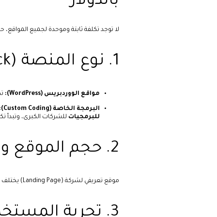
بالدولار
لا توجد تكلفة ثابتة وموحدة لجميع المواقع، 
1. نوع المنصة (Tech Stack)
مواقع الووردبريس (WordPress):
تك
البرمجة الخاصة (Custom Coding):
للبرمجيات
للشركات الكبرى، وتبدأ تكل
2. حجم الموقع وعدد الصفحات
موقع تعريفي لشركة (Landing Page) يختلف جذرياً في سعره عن متجر إلكتروني يضم آلاف المنتجات أو منصة تعليمية ضخمة.
3. تجربة المستخدم والتصميم (UI/UX)