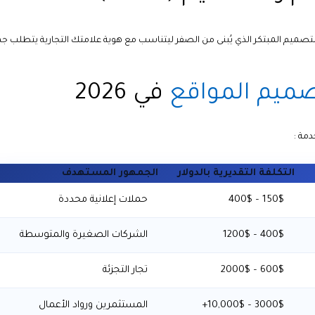
التصميم المبتكر الذي يُبنى من الصفر ليتناسب مع هوية علامتك التجارية يتطلب جهد
ميم المواقع
في 2026
دمة :
التكلفة التقديرية بالدولار
الجمهور المستهدف
150$ – 400$
حملات إعلانية محددة
400$ – 1200$
الشركات الصغيرة والمتوسطة
600$ – 2000$
تجار التجزئة
3000$ – 10,000$+
المستثمرين ورواد الأعمال