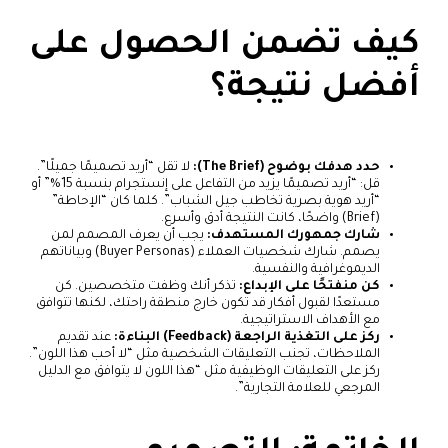
كيف تضمن الحصول على
أفضل نتيجة؟
حدد هدفك بوضوح (The Brief):
لا تقل “أريد تصميمًا جميلًا”.
قل: “أريد تصميمًا يزيد من التفاعل على إنستجرام بنسبة 15%” أو
“أريد هوية بصرية تخاطب جيل الشباب”. كلما كان “الإحاطة”
(Brief) واضحًا، كانت النتيجة أدق وأسرع.
شارك جمهورك المستهدف:
يجب أن يعرف المصمم لمن
يصمم. شارك شخصيات العملاء (Buyer Personas) وبياناتهم
الديموغرافية والنفسية.
كن منفتحًا على الإبداع:
تذكر أنك وظفت متخصصين. كن
مستعدًا لقبول أفكار قد تكون خارج منطقة راحتك، لكنها تتوافق
مع الأهداف الاستراتيجية.
ركز على التغذية الراجعة (Feedback) البناءة:
عند تقديم
الملاحظات، تجنب التعليقات الشخصية مثل “لا أحب هذا اللون”.
ركز على التعليقات الوظيفية مثل “هذا اللون لا يتوافق مع الدليل
المرجعي للعلامة التجارية”.