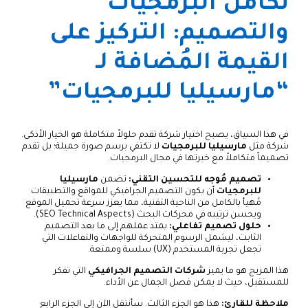
تكامل البرمجيات
والتصميم: التركيز على
القيمة المُضافة لـ
“مارسيليا للبرمجيات”
في هذا السياق، يصبح اختيار شركة تقدم حلولاً متكاملة هو الخيار الأذكى.
شركة مثل
مارسيليا للبرمجيات
لا تكتفي برسم صورة جميلة؛ بل تقدم
تصميماً متكاملاً مع خبرتها في مجال البرمجيات.
تصميم مُوجه للتحسين التقني:
تضمن
مارسيليا
للبرمجيات
أن يكون التصميم الجرافيكي للمواقع والتطبيقات
مُهيأ بالكامل من الناحية التقنية، مما يعزز سرعة تحميل الموقع
ويحسن ترتيبه في محركات البحث (SEO Technical Aspects).
حلول تصميم تفاعلي:
يمتد عملهم إلى ما بعد التصميم
الثابت، ليشمل الرسوم المتحركة للواجهات والتفاعلات التي
تجعل تجربة المستخدم (UX) سلسة وممتعة.
هذا المزيج هو ما يميز
شركات التصميم الجرافيكي
التي تفكر
للمستقبل، حيث لا يمكن فصل الجمال عن الأداء.
ملاحظة للقارئ:
هذا هو الجزء الثالث. سأنتقل الآن إلى الجزء الرابع