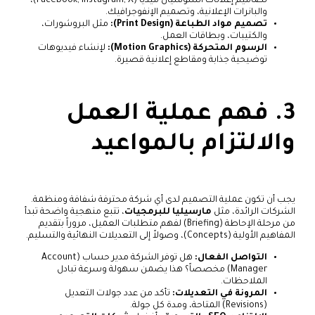
تصاميم إعلانات السوشيال ميديا (Facebook, Instagram, X)،
والبانرات الإعلانية، وتصميم الإنفوجرافيك.
تصميم مواد الطباعة (Print Design):
مثل البروشورات،
والكتيبات، وبطاقات العمل.
الرسوم المتحركة (Motion Graphics):
لإنشاء فيديوهات
توضيحية جذابة ومقاطع إعلانية قصيرة.
3. فهم عملية العمل
والالتزام بالمواعيد
يجب أن تكون عملية التصميم لدى أي شركة محترفة شفافة ومنظمة.
الشركات الرائدة، مثل
مارسيليا للبرمجيات
، تتبع منهجية واضحة تبدأ
من مرحلة الإحاطة (Briefing) لفهم متطلبات العميل، مروراً بتقديم
المفاهيم الأولية (Concepts)، وصولاً إلى التعديلات النهائية والتسليم.
التواصل الفعال:
هل توفر الشركة مدير حساب (Account
Manager) مخصصاً؟ هذا يضمن سهولة وسرعة تبادل
الملاحظات.
المرونة في التعديلات:
تأكد من عدد جولات التعديل
(Revisions) المتاحة، ومدة كل جولة.