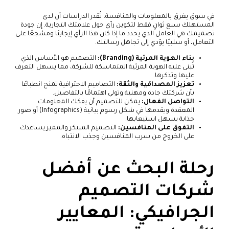
في سوق يغرق بالمعلومات والمنافسة، تُقدر الدراسات أن لدى
المستهلك سبع ثوانٍ فقط لتكوين رأي حول علامتك التجارية. إن جودة
تصميمك هي العامل الذي يحدد ما إذا كان هذا الرأي إيجابيًا ومشجعًا على
التعامل، أو سلبيًا يؤدي إلى تجاهل رسالتك.
بناء الهوية المرئية (Branding):
التصميم هو الأساس الذي
تُبنى عليه الهوية المرئية المتماسكة للشركة، مما يسهل التعرف
عليها وتذكرها.
تعزيز المصداقية والثقة:
التصاميم الاحترافية تمنح انطباعًا
بأن شركتك جادة ومهنية وتولي اهتمامًا بالتفاصيل.
التواصل الفعال:
يمكن للتصميم أن يفكك المعلومات
المعقدة ويقدمها في شكل رسوم بيانية (Infographics) أو صور
جذابة يسهل استيعابها.
التفوق على المنافسين:
التصميم المبتكر والمميز يساعدك
على الخروج من سرب المنافسين وجذب الانتباه.
رحلة البحث عن أفضل
شركات التصميم
الجرافيكي: المعايير