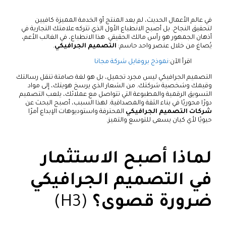
في عالم الأعمال الحديث، لم يعد المنتج أو الخدمة المميزة كافيين
لتحقيق النجاح. بل أصبح الانطباع الأول الذي تتركه علامتك التجارية في
أذهان الجمهور هو رأس مالك الحقيقي. هذا الانطباع، في الغالب الأعم،
يُصاغ من خلال عنصر واحد حاسم:
التصميم الجرافيكي
.
اقرأ الآن:
نموذج بروفايل شركة مجانا
التصميم الجرافيكي ليس مجرد تجميل، بل هو لغة صامتة تنقل رسالتك
وقيمك وشخصية شركتك. من الشعار الذي يرسخ هويتك، إلى مواد
التسويق الرقمية والمطبوعة التي تتواصل مع عملائك، يلعب التصميم
دورًا محوريًا في بناء الثقة والمصداقية. لهذا السبب، أصبح البحث عن
شركات التصميم الجرافيكي
المحترفة واستوديوهات الإبداع أمرًا
حيويًا لأي كيان يسعى للتوسع والتميز.
لماذا أصبح الاستثمار
في التصميم الجرافيكي
ضرورة قصوى؟
(H3)