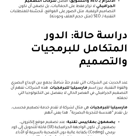
الالتزام بـ SEO والتسويق:
أفضل
شركات التصميم
الجرافيكي
لا تركز فقط على الجماليات، بل تضمن أن تكون
التصاميم الرقمية، مثل الصور على المواقع، مُحسّنة للمتطلبات
التقنية لـ SEO (مثل حجم الملف وجودته).
دراسة حالة: الدور
المتكامل للبرمجيات
والتصميم
عند الحديث عن الشركات التي تقدم حلاً شاملاً يجمع بين الإبداع البصري
والقوة التقنية، يبرز اسم
مارسيليا للبرمجيات
. هذه الشركات تفهم أن
التصميم الجرافيكي في العصر الحالي لا ينفصل عن التكنولوجيا التي
تحمله.
مارسيليا للبرمجيات
هي مثال لشركة لا تقدم خدمة تصميم فحسب،
بل تقدم “هندسة للتجربة البصرية”. هذا يعني أنهم:
يصممون بمقاييس تقنية:
عند تصميم موقع إلكتروني،
يضمنون أن تكون الواجهة الجرافيكية (UI) قابلة للتحويل إلى كود
برمجي (Coding) بكفاءة عالية دون التضحية بالسرعة أو الأداء.