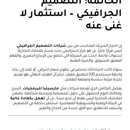
الخاتمة: التصميم
الجرافيكي – استثمار لا
غنى عنه
إن اختيار الشريك المناسب من بين
شركات التصميم الجرافيكي
ليس قرارًا عابرًا، بل هو قرار استراتيجي يحدد مسار علامتك التجارية
لسنوات قادمة. ابحث عن الشركة التي تجمع بين الإبداع البصري، والفهم
العميق للتسويق، والخبرة التقنية.
سواء كانت احتياجاتك تنحصر في تطوير شعار احترافي، أو تمتد إلى بناء
واجهة مستخدم (UI) لتطبيق معقد، تذكر أن الهدف النهائي هو تقديم
تجربة مرئية سلسة ومقنعة للعميل.
بفضل التكامل الذي تقدمه شركات مثل
مارسيليا للبرمجيات
، أصبح
بإمكانك اليوم الحصول على حلول تصميمية وبرمجية متناغمة، تضمن
لعلامتك التجارية ليس فقط أن تبدو جيدة، بل أن
تعمل بكفاءة عالية
في البيئة الرقمية والتسويقية المعاصرة. استثمر بحكمة في التصميم،
واستعد للانطلاق نحو آفاق جديدة من النجاح والتميز.