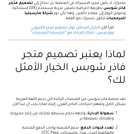
متجرك، لا يكفي مجرد الاشتراك في المنصة؛ بل تحتاج إلى
تصميم متجر
فاذر شوبس
بطريقة احترافية تضمن تجربة مستخدم (UX) استثنائية
وتحويل الزوار إلى عملاء دائمين. وهنا يأتي دور
شركة مارسيليا
للبرمجيات
لتكون جسرك نحو القمة.
اقرأ الآن:
الدليل الشامل حول تصميم متجر الكتروني
ووردبريس: دليلك للريادة مع “مارسيليا للبرمجيات”
لماذا يعتبر تصميم متجر
فاذر شوبس الخيار الأمثل
لك؟
تعد منصة فاذر شوبس من المنصات الرائدة التي تدعم اللغة العربية
بشكل كامل وتفهم احتياجات التاجر العربي. إليك لماذا يجب أن تبدأ الآن:
سهولة الإدارة:
واجهة تحكم بسيطة تمكنك من إدارة مخزونك
وطلباتك بضغطة زر.
تعدد قنوات الدفع:
تدعم المنصة بوابات الدفع المحلية
والعالمية (مدى، فيزا، ماستركارد، وSTC Pay).