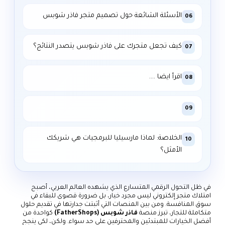
الأسئلة الشائعة حول تصميم متجر فاذر شوبس
06
كيف تجعل متجرك على فاذر شوبس يتصدر النتائج؟
07
اقرأ ايضا ….
08
09
الخلاصة: لماذا مارسيليا للبرمجيات هي شريكك
10
الأمثل؟
في ظل التحول الرقمي المتسارع الذي يشهده العالم العربي، أصبح
امتلاك متجر إلكتروني ليس مجرد خيار، بل ضرورة قصوى للبقاء في
سوق المنافسة. ومن بين المنصات التي أثبتت جدارتها في تقديم حلول
متكاملة للتجار، تبرز منصة
فاذر شوبس (FatherShops)
كواحدة من
أفضل الخيارات للمبتدئين والمحترفين على حد سواء. ولكن، لكي ينجح