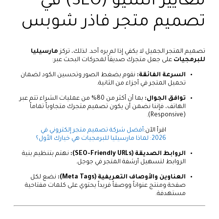
معايير السيو (SEO) في
تصميم متجر فاذر شوبس
تصميم المتجر الجميل لا يكفي إذا لم يره أحد. لذلك، تركز
مارسيليا
للبرمجيات
على جعل متجرك صديقاً لمحركات البحث عبر:
السرعة الفائقة:
نقوم بضغط الصور وتحسين الكود لضمان
تحميل المتجر في أجزاء من الثانية.
توافق الجوال:
بما أن أكثر من 80% من عمليات الشراء تتم عبر
الهاتف، فإننا نضمن أن يكون تصميم متجرك متجاوباً تماماً
(Responsive).
اقرأ الآن:
أفضل شركة تصميم متجر إلكتروني في
2026: لماذا مارسيليا للبرمجيات هي خيارك الأول؟
الروابط الصديقة (SEO-Friendly URLs):
نهتم بتنظيم بنية
الروابط لتسهيل أرشفة المتجر في جوجل.
العناوين والأوصاف التعريفية (Meta Tags):
نضع لكل
صفحة ومنتج عنواناً ووصفاً فريداً يحتوي على كلمات مفتاحية
مستهدفة.