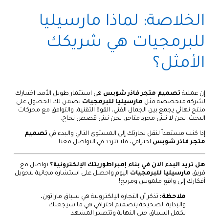
الخلاصة: لماذا مارسيليا
للبرمجيات هي شريكك
الأمثل؟
إن عملية
تصميم متجر فاذر شوبس
هي استثمار طويل الأمد. اختيارك
لشركة متخصصة مثل
مارسيليا للبرمجيات
يضمن لك الحصول على
منتج نهائي يجمع بين الجمال الفني، القوة التقنية، والتوافق مع محركات
البحث. نحن لا نبني مجرد متاجر، نحن نبني قصص نجاح.
إذا كنت مستعداً لنقل تجارتك إلى المستوى التالي والبدء في
تصميم
متجر فاذر شوبس
احترافي، فلا تتردد في التواصل معنا.
هل تريد البدء الآن في بناء إمبراطوريتك الإلكترونية؟
تواصل مع
فريق
مارسيليا للبرمجيات
اليوم واحصل على استشارة مجانية لتحويل
أفكارك إلى واقع ملموس ومربح!
ملاحظة:
تذكر أن التجارة الإلكترونية هي سباق ماراثون،
والبداية الصحيحة بتصميم احترافي هي ما سيجعلك
تكمل السباق حتى النهاية وتتصدر المشهد.