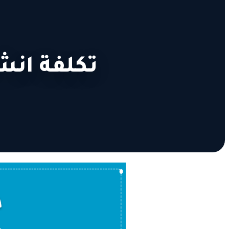
تكلفة انش