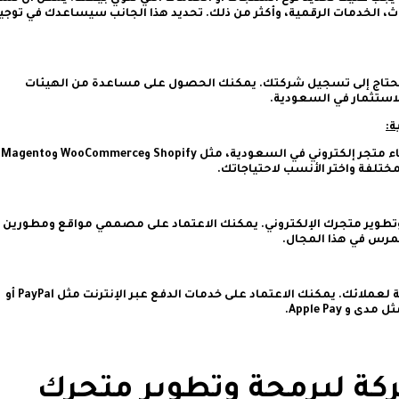
أثاث، الخدمات الرقمية، وأكثر من ذلك. تحديد هذا الجانب سيساعدك في توجي
 تحتاج إلى تسجيل شركتك. يمكنك الحصول على مساعدة من الهيئات
لاستثمار في السعودية.
هناك العديد من المنصات المتاحة لإنشاء متجر إلكتروني في السعودية، مثل Shopify وWooCommerce وMagento
مختلفة واختر الأنسب لاحتياجاتك.
تطوير متجرك الإلكتروني. يمكنك الاعتماد على مصممي مواقع ومطورين أ
تمرس في هذا المجال.
يجب عليك توفير وسائل دفع آمنة ومريحة لعملائك. يمكنك الاعتماد على خدمات الدفع عبر الإنترنت مثل PayPal أو
كة لبرمجة وتطوير متجرك