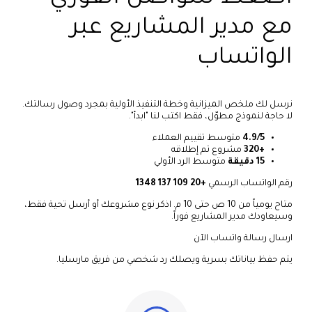
مع مدير المشاريع عبر
الواتساب
نرسل لك ملخص الميزانية وخطة التنفيذ الأولية بمجرد وصول رسالتك.
لا حاجة لنموذج مطوّل، فقط اكتب لنا "ابدأ".
4.9/5
متوسط تقييم العملاء
+320
مشروع تم إطلاقه
15 دقيقة
متوسط الرد الأولي
رقم الواتساب الرسمي
+20 109 137 1348
متاح يومياً من 10 ص حتى 10 م. اذكر نوع مشروعك أو أرسل تحية فقط،
وسيعاودك مدير المشاريع فوراً.
ارسال رسالة واتساب الآن
يتم حفظ بياناتك بسرية ويصلك رد شخصي من فريق مارسليا.