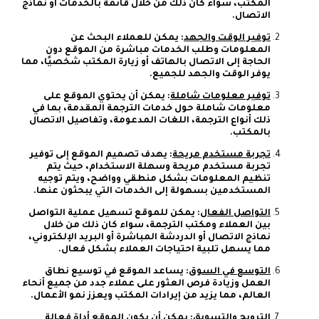
المكتب، سواء كان ذلك من خلال قائمة بالخدمات أو نماذج
الاتصال.
توفير الوقت والجهد
: يمكن للعملاء البحث عن
المعلومات وطلب الخدمات مباشرة من الموقع دون
الحاجة إلى الاتصال بالهاتف أو زيارة المكتب شخصيًا، مما
يوفر الوقت والجهد للجميع.
توفير معلومات شاملة
: يمكن أن يحتوي الموقع على
معلومات شاملة حول خدمات الترجمة المقدمة، بما في
ذلك أنواع الترجمة، اللغات المدعومة، وتفاصيل الاتصال
بالمكتب.
تجربة مستخدم مريحة
: يهدف تصميم الموقع إلى توفير
تجربة مستخدم مريحة وسهلة الاستخدام، حيث يتم
تنظيم المعلومات بشكل منطقي وواضح، ويتم توجيه
المستخدمين بسهولة إلى الخدمات التي يبحثون عنها.
التواصل الفعال
: يمكن للموقع تسهيل عملية التواصل
بين العملاء ومكتب الترجمة، سواء كان ذلك من خلال
نماذج الاتصال أو الدردشة المباشرة أو البريد الإلكتروني،
مما يسهل تلبية احتياجات العملاء بشكل فعال.
التوسع في السوق
: يساعد الموقع في توسيع نطاق
العمل وزيادة فرص العثور على عملاء جدد من جميع أنحاء
العالم، مما يزيد من إيرادات المكتب ويعزز نمو الأعمال.
الترويج والتسويق
: يمكن أن يكون الموقع أداة فعالة