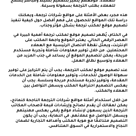
للعملاء. موقعهم يتميز بتصميم بسيط ومباشر يسمح
للعملاء بطلب الترجمة بسهولة وسرعة.
هذه مجرد بعض الأمثلة على مواقع شركات ترجمة، ويمكنك
دراسة تلك المواقع للحصول على فهم أفضل حول كيفية تنفيذ
تصميم موقع لمكتب ترجمة بشكل مؤثر وجذاب.
في الختام، يُظهر تصميم موقع لمكتب ترجمة أهمية كبيرة في
العصر الرقمي الحالي. يعتبر الموقع واجهة المكتب على
الإنترنت، ويمثل نقطة الاتصال الرئيسية مع العملاء
المحتملين. من خلال توفير معلومات شاملة وتجربة مستخدم
مريحة، يمكن لتصميم الموقع أن يساعد في جذب المزيد من
العملاء وتوسيع نطاق العمل.
عند تصميم موقع لمكتب الترجمة، يجب أن يتم التركيز على توفير
سهولة الوصول للخدمات، وتوفير معلومات شاملة عن الخدمات
المقدمة، وتوفير تجربة مستخدم مريحة وسلسة. يجب أن
يعكس التصميم احترافية المكتب ويسهل التواصل بين
العملاء والمكتب.
من خلال استخدام أمثلة مواقع شركات الترجمة الناجحة كنماذج،
يمكن لمقالك أن يقدم نصائح وإرشادات قيمة لأصحاب المكاتب
الترجمة الذين يسعون لإنشاء موقع رقمي يعكس مهنيتهم
ويسهل التواصل مع عملائهم. في النهاية، يجب أن يكون
التصميم متناغمًا مع هوية المكتب وأهدافه التجارية لضمان
النجاح والاستمرارية في السوق المتنافس.