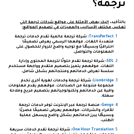
ترجمة؟
بالتأكيد،
إليك بعض الأمثلة على مواقع شركات ترجمة التي
تعكس مختلف الأساليب والمميزات في تصميم المواقع:
TransPerfect
: شركة ترجمة عالمية تقدم خدمات ترجمة
متعددة اللغات. موقعها الرسمي يعرض تصميمًا
احترافيًا وبسيطًا مع توجيه واضح للزوار للحصول على
المعلومات والتواصل.
SDL
: شركة ترجمة تقدم حلولًا لترجمة المحتوى وإدارة
اللغات. موقعهم يتميز بتصميم متقدم وواجهة مستخدم
سلسة تعرض خدماتهم ومنتجاتهم بشكل شامل.
Lionbridge
: شركة ترجمة وخدمات لغوية أخرى تخدم
مجموعة متنوعة من الصناعات. موقعهم يقدم معلومات
وافية عن خدماتهم وتكنولوجياتهم بتصميم مريح وملاحة
سهلة.
Gengo
: منصة ترجمة عبر الإنترنت توفر خدمات ترجمة
للأفراد والشركات. موقعهم يعرض تصميمًا عصريًا
وبسيطًا يبرز خدماتهم بشكل واضح ويسهل عملية
الطلب.
One Hour Translation
: شركة ترجمة تقدم خدمات سريعة