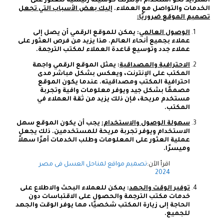
المتزايد نحو استخدام الإنترنت كوسيلة رئيسية للعثور على
الخدمات والتواصل مع العملاء.
إليك بعض الأسباب التي تجعل
تصميم الموقع ضروريًا:
الوصول العالمي
: يمكن للموقع الرقمي أن يصل إلى
عملاء بجميع أنحاء العالم. هذا يزيد من فرص العثور على
عملاء جدد وتوسيع قاعدة العملاء لمكتب الترجمة.
الاحترافية والمصداقية
: يمثل الموقع الرقمي واجهة
المكتب على الإنترنت، ويعكس بشكل مباشر مدى
احترافية المكتب ومصداقيته. عندما يكون الموقع
مصممًا بشكل جيد ويوفر معلومات وافية وتجربة
مستخدم مريحة، فإن ذلك يزيد من ثقة العملاء في
المكتب.
سهولة الوصول والاستخدام:
يجب أن يكون الموقع سهل
الاستخدام ويوفر تجربة مريحة للمستخدمين. ذلك يجعل
عملية العثور على المعلومات وطلب الخدمات أمرًا سهلاً
وميسرًا.
اقرأ الآن:
تصميم مواقع لمناحل العسل فى مصر
2024
توفير الوقت والجهد
: يمكن للعملاء البحث والاطلاع على
خدمات مكتب الترجمة والحصول على الاقتباسات دون
الحاجة إلى زيارة المكتب شخصيًا، مما يوفر الوقت والجهد
للجميع.