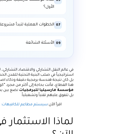
05
الأول؟
الخطوات العملية لتبدأ مشروعك
07
الأسئلة الشائعة
09
في عالم النقل التشاركي والاقتصاد التشاركي، 
بل كان نتيجة هندسة برمجية دقيقة وذكاء اصطنا
هذا القطاع، فأنت بحاجة إلى أكثر من مجرد “كو
مؤسسة مارسيليا للبرمجيات
نضع بين يدي
بل تتفوق عليهم تقنياً وتشغيلياً.
اقرأ الآن:
سيستم مطاعم للكافيهات: إد
لماذا الاستثمار ف