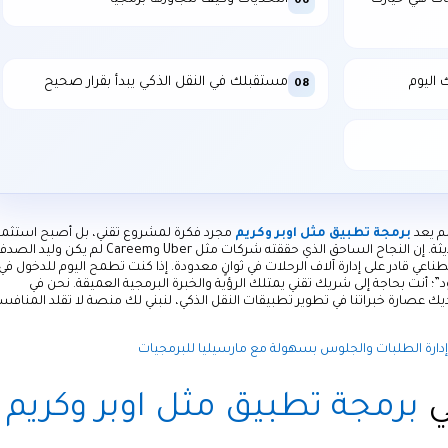
06
 اليوم
مستقبلك في النقل الذكي يبدأ بقرار صحيح
08
لم يعد
برمجة تطبيق مثل اوبر وكريم
مجرد فكرة لمشروع تقني، بل أصبح استثمارا
استراتيجياً في صلب البنية التحتية للمدن الحديثة. إن النجاح الساحق الذي حققته شركات مثل Uber وCareem لم يكن و
عي قادر على إدارة آلاف الرحلات في ثوانٍ معدودة. إذا كنت تطمح اليوم للدخول في
د”؛ أنت بحاجة إلى شريك تقني يمتلك الرؤية والخبرة البرمجية العميقة. نحن في
ك عصارة خبراتنا في تطوير تطبيقات النقل الذكي، لنبني لك منصة لا تقلد المنافس
ارة الطلبات والجلوس بسهولة مع مارسيليا للبرمجيات
ي
برمجة تطبيق مثل اوبر وكريم