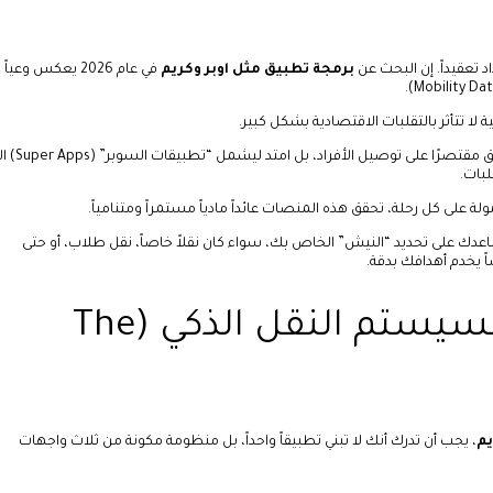
د تعقيداً. إن البحث عن
برمجة تطبيق مثل اوبر وكريم
في عام 2026 يعكس وعياً
لا تتأثر بالتقلبات الاقتصادية بشكل كبير.
لم يعد التطبيق مقتصرًا على توصيل الأفراد، بل 
بات.
 على كل رحلة، تحقق هذه المنصات عائداً مادياً مستمراً ومتنامياً.
دك على تحديد “النيش” الخاص بك، سواء كان نقلاً خاصاً، نقل طلاب، أو حتى
 يخدم أهدافك بدقة.
المكونات الثلاثة لسيستم النقل الذكي (The
يم
، يجب أن تدرك أنك لا تبني تطبيقاً واحداً، بل منظومة مكونة من ثلاث واجهات