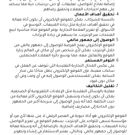
إضافة نماذج للتواصل، تعليقات، أو حتى دردشات حية مما يساعد
على فهم احتياجات العملاء وتحقيق رضاهم.
تحقيق أهداف الأعمال
:
بالنسبة للشركات، يمكن للموقع الإلكتروني أن يكون أداة فعالة
في تحقيق أهداف تجارية مثل زيادة المبيعات، التوسع في
الأسواق، أو تعزيز العلامة التجارية. يوفر الموقع قناة مباشرة لبيع
المنتجات عبر الإنترنت، ما يسهم في زيادة الإيرادات.
الوصول إلى جمهور عالمي
:
الموقع الإلكتروني يفتح الفرصة للوصول إلى جمهور عالمي من
خلال الإنترنت. يمكن لأي شخص من أي مكان في العالم زيارة
الموقع والتفاعل معه، مما يوسع دائرة العملاء المحتملين.
التوفر المستمر
:
على عكس المحال التجارية التقليدية التي تتوقف عن العمل في
ساعات معينة، فإن الموقع الإلكتروني يظل متاحًا على مدار
الساعة. يمكن للمستخدمين الوصول إليه في أي وقت وفي أي
مكان دون قيود.
تقليل التكاليف
:
مقارنة بالوسائل التقليدية مثل الإعلانات التلفزيونية أو الصحفية،
يمكن أن يكون إنشاء وتشغيل الموقع الإلكتروني أكثر فعالية من
حيث التكلفة. كما أنه يتيح الوصول إلى شريحة أكبر من الجمهور
دون الحاجة إلى مصاريف إضافية.
الموقع الإلكتروني هو أداة حيوية في العصر الرقمي لا غنى عنها لأي فرد أو
مؤسسة تسعى للتواجد على الإنترنت. يسهم الموقع في تعزيز التواصل،
زيادة المبيعات، وتحقيق الأهداف التجارية، بالإضافة إلى أنه وسيلة فعالة
للوصول إلى جمهور عالمي. وبالتالي، يعتبر الاستثمار في إنشاء وتطوير