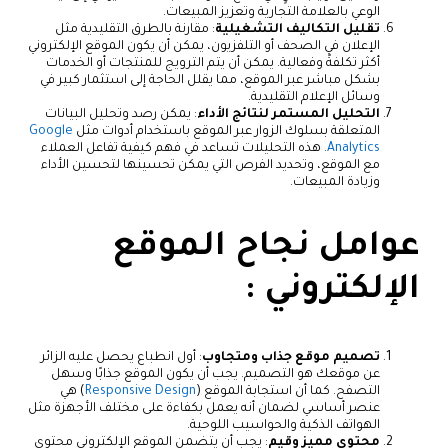
الوعي بالعلامة التجارية وتعزيز المبيعات.
تقليل التكاليف التشغيلية
: مقارنة بالطرق التقليدية مثل
الإعلان في الصحف أو التلفزيون، يمكن أن يكون الموقع الإلكتروني
أكثر تكلفةً وفعالية. يمكن أن يتم الترويج للمنتجات أو الخدمات
بشكل مباشر عبر الموقع، مما يقلل الحاجة إلى استثمار كبير في
وسائل الإعلام التقليدية.
التحليل المستمر لنتائج الأداء
: يمكن رصد وتحليل البيانات
المتعلقة بسلوك الزوار عبر الموقع باستخدام أدوات مثل
Google
Analytics
. هذه التحليلات تساعد في فهم كيفية تفاعل العملاء
مع الموقع، وتحديد الفرص التي يمكن تحسينها لتحسين الأداء
وزيادة المبيعات.
عوامل نجاح الموقع
الإلكتروني :
تصميم موقع جذاب ومتجاوب
: أول انطباع يحصل عليه الزائر
عن موقعك هو التصميم. يجب أن يكون الموقع جذابًا وسهل
التصفح. كما أن استجابة الموقع (
Responsive Design
) هي
عنصر أساسي لضمان أنه يعمل بكفاءة على مختلف الأجهزة مثل
الهواتف الذكية والحواسيب اللوحية.
محتوى مميز وقيم
: يجب أن يتضمن الموقع الإلكتروني محتوى