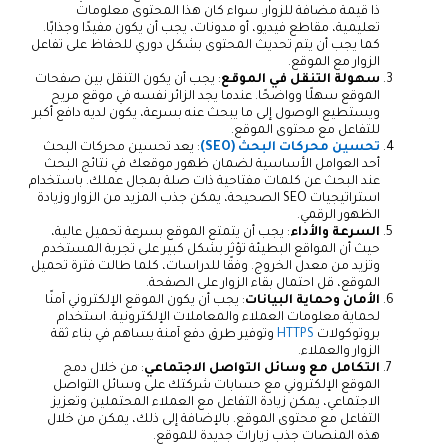
ذا قيمة مضافة للزوار. سواء كان هذا المحتوى معلومات
تعليمية، مقاطع فيديو، أو مدونات، يجب أن يكون مفيدًا وجذابًا.
كما يجب أن يتم تحديث المحتوى بشكل دوري للحفاظ على تفاعل
الزوار مع الموقع.
سهولة التنقل في الموقع
: يجب أن يكون التنقل بين صفحات
الموقع سهلًا وواضحًا. عندما يجد الزائر نفسه في موقع مريح
ويستطيع الوصول إلى ما يبحث عنه بسرعة، يكون لديه دافع أكبر
للتفاعل مع محتوى الموقع.
تحسين محركات البحث (SEO)
: يعد تحسين محركات البحث
أحد العوامل الأساسية لضمان ظهور موقعك في نتائج البحث
عند البحث عن كلمات مفتاحية ذات صلة بمجال عملك. باستخدام
استراتيجيات SEO الصحيحة، يمكن جذب المزيد من الزوار وزيادة
الظهور الرقمي.
السرعة والأداء
: يجب أن يتمتع الموقع بسرعة تحميل عالية،
حيث أن المواقع البطيئة تؤثر بشكل كبير على تجربة المستخدم
وتزيد من معدل الخروج. وفقًا للدراسات، كلما طالت فترة تحميل
الموقع، قل احتمال بقاء الزوار على الصفحة.
الأمان وحماية البيانات
: يجب أن يكون الموقع الإلكتروني آمنًا
لحماية معلومات العملاء والمعاملات الإلكترونية. استخدام
بروتوكولات
HTTPS
وتوفير طرق دفع آمنة يساهم في بناء ثقة
الزوار والعملاء.
التكامل مع وسائل التواصل الاجتماعي
: من خلال دمج
الموقع الإلكتروني مع حسابات شركتك على وسائل التواصل
الاجتماعي، يمكن زيادة التفاعل مع العملاء المحتملين وتعزيز
التفاعل مع محتوى الموقع. بالإضافة إلى ذلك، يمكن من خلال
هذه المنصات جذب زيارات جديدة للموقع.