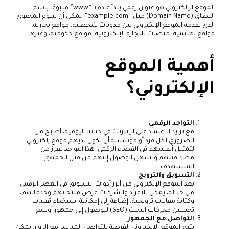
الموقع الإلكتروني هو عنوان رقمي يبدأ عادة بـ “www” متبوعًا باسم
النطاق (Domain Name) مثل “example.com”. يمكن أن يتنوع المحتوى
الذي يقدمه الموقع الإلكتروني بين مدونات شخصية، مواقع تجارية،
مواقع تعليمية، منصات للتجارة الإلكترونية، مواقع حكومية، وغيرها.
أهمية الموقع
الإلكتروني؟
التواجد الرقمي
:
مع تزايد الاعتماد على الإنترنت في حياتنا اليومية، أصبح من
الضروري لكل فرد أو مؤسسة أن يكون لديهم موقع إلكتروني
لتمثيل أنفسهم في الفضاء الرقمي. هذا التواجد يعزز من
مصداقيتهم ويسهل الوصول إليهم من قبل الجمهور
المستهدف.
التسويق والترويج
:
يعد الموقع الإلكتروني من أبرز أدوات التسويق في العصر الرقمي.
من خلاله، يمكن للأفراد والشركات عرض منتجاتهم وخدماتهم،
وكتابة مقالات ترويجية، إضافة إلى إمكانية استخدام تقنيات
تحسين محركات البحث (SEO) للوصول إلى جمهور أوسع.
التواصل مع الجمهور
:
يتيح الموقع الإلكتروني الفرصة للتواصل المباشر مع الزوار. يمكن