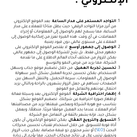
الإلكتروني :
التواجد المستمر على مدار الساعة
: يعد الموقع الإلكتروني
من أبرز مزايا التواجد الرقمي؛ حيث يظل متاحًا للعملاء على مدار
الساعة، مما يسمح لهم بالوصول إلى المعلومات أو إجراء
المعاملات في أي وقت. هذه الميزة تعزز من إمكانية الوصول إلى
العملاء على مستوى عالمي دون قيود زمنية.
الوصول إلى جمهور أوسع
: لا يقتصر الموقع الإلكتروني على
جمهور محلي فقط، بل يتيح للشركة الوصول إلى جمهور عالمي.
يمكن للزوار من مختلف أنحاء العالم الاطلاع على ما تقدمه
الشركة، مما يزيد من فرص النمو والتوسع.
تحسين تجربة العميل
: من خلال تصميم موقع جذاب وسهل
الاستخدام، يمكن تحسين تجربة العميل بشكل كبير. سهولة
الوصول إلى المعلومات، سرعة التحميل، والتنقل السهل بين
الصفحات تساهم في جعل الزوار يشعرون بالراحة وبالتالي يزيد
احتمال عودتهم والتفاعل مع الموقع.
إظهار احترافية الشركة
: الموقع الإلكتروني يعد وسيلة فعالة
لإظهار صورة احترافية عن شركتك. تصميم الموقع بشكل
يتناسب مع هوية الشركة ويعكس قيمتها يزيد من مصداقيتها
أمام العملاء. عندما يجد العميل موقعًا مرتبًا، منظمًا، ويعمل
بشكل جيد، فإنه يشعر بالثقة في التعامل مع الشركة.
التسويق والترويج الفعّال
: يمكن للموقع الإلكتروني أن يكون
أداة قوية للتسويق. من خلال استخدام تقنيات تحسين محركات
البحث (
SEO
) أو نشر محتوى ذو قيمة مضافة، يمكن جذب الزوار
وتحقيق ترتيب عالٍ في نتائج محركات البحث، مما يؤدي إلى زيادة