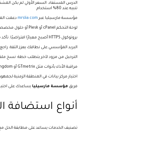
الدرس المستفاد: السعر الأولي لم يكن المشكل
تنبيه عند 80% استخدام.
مؤسسة مارسيليا عبر
mrslia.com
دعمت المتج
لوحة التحكم cPanel أو Plesk أو حلول مخصصة تؤثر على سهولة إدارة النطاقات والبريد وقواعد البيانات. اختر واجهة يتقنها فريقك.
بروتوكول HTTPS أصبح معيارًا افتراضيًا. تأكد من شهادة SSL مجانية أو مدفوعة مع تجديد تلقائي لتجنب تحذيرات المتصفح.
البريد المؤسسي على نطاقك يعزز الثقة. راجع 
الترحيل من مزود لآخر يتطلب خطة: نسخ ملفات، تصدير ق
مراقبة الأداء بأدوات مثل GTmetrix أو Pingdom بعد الإطلاق تكشف عن اختناقات قبل أن يشكو العملاء.
اختيار مركز بيانات في المنطقة الزمنية لجمه
فريق
مؤسسة مارسيليا
يساعدك على اختيار باقة Web Hosting تتوافق مع حجم زي
أنواع استضافة ال
تصنيف الخدمات يساعد على مطابقة الحل مع 