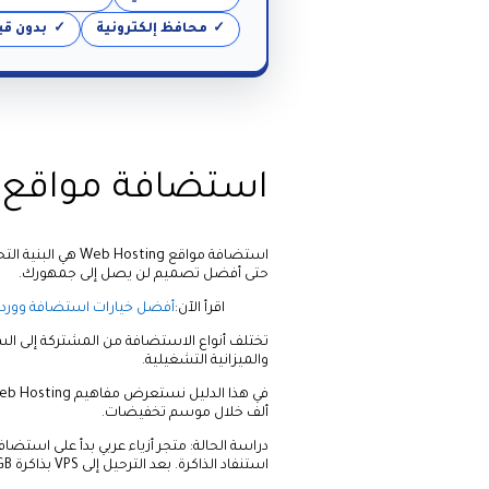
محافظ إلكترونية
بدون قي
استضافة مواقع Web Hosting
استضافة مواقع ng
حتى أفضل تصميم لن يصل إلى جمهورك.
اقرأ الآن:
أفضل خيارات استضافة وورد
تختلف أنواع الاستضافة من المشتركة إلى 
والميزانية التشغيلية.
ألف خلال موسم تخفيضات.
دراسة الحالة: متجر أزياء عربي بدأ على ا
استنفاد الذاكرة. بعد الترحيل إلى VPS بذاكرة 4GB وCDN، استقر الأداء وارتفع معدل التحويل 22%.