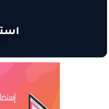
استضاف