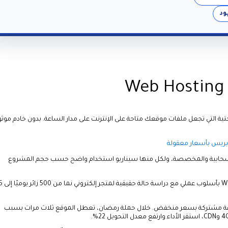
ود
Web Hosti هي البنية التحتية التي تجعل ملفات موقعك متاحة على الإنترنت على مدار الساعة. بدون خادم موث
بريس بأسعار معقولة
السحابية والمخصصة، ولكل منها سيناريو استخدام واضح حسب حجم المشروع
في هذا الدليل نستعرض مفاهيم Web Hosting بأسلوب عم
ستضافة مشتركة بسعر منخفض. خلال حملة رمضان، تعطل الموقع ثلاث مرات بسبب