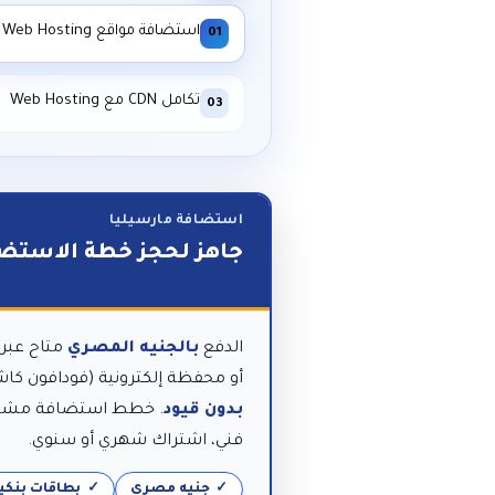
استضافة مواقع Web Hosting
01
تكامل CDN مع Web Hosting
03
استضافة مارسيليا
جاهز لحجز خطة الاستضا
الدفع
بالجنيه المصري
متاح عبر 
أو محفظة إلكترونية (فودافون كا
بدون قيود
فني، اشتراك شهري أو سنوي.
جنيه مصري
بطاقات بنكي