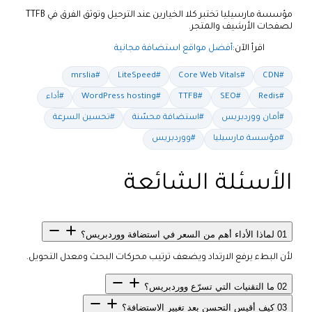
مؤسسة مارسيليا تختبر كلا الخيارين عند الترحيل وتوثق الفرق في TTFB
لصفحات الأرشيف والمتجر.
اقرأ الآن:
أفضل مواقع استضافة مجانية
#mrslia
#LiteSpeed
#Core Web Vitals
#CDN
#Redis
#SEO
#TTFB
#WordPress hosting
#أداء
#أمان ووردبريس
#استضافة محسّنة
#تحسين السرعة
#مؤسسة مارسيليا
#ووردبريس
الأسئلة الشائعة
01
لماذا الأداء أهم من السعر في استضافة ووردبريس؟
لأن البطء يرفع الارتداد ويضعف ترتيب محركات البحث ومعدل التحويل.
02
ما التقنيات التي تسرّع ووردبريس؟
03
كيف أقيس التحسن بعد تغيير الاستضافة؟