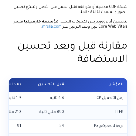
شبكة CDN مدمجة أو متوافقة تقلل الحمل على الأصل وتسرّع تحميل
الصور والملفات الثابتة عالميًا.
لتحسين أداء ووردبريس لمحركات البحث،
مؤسسة مارسيليا
تقيس
Core Web Vitals قبل وبعد الترحيل عبر
mrslia.com
.
مقارنة قبل وبعد تحسين
الاستضافة
المؤشر
قبل التحسين
بعد التحس
زمن التحميل LCP
4.8 ثانية
1.9 ثانية
TTFB
890 مللي ثانية
210 مللي ثانية
درجة PageSpeed
54
91