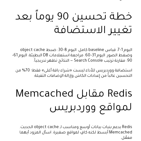
خطة تحسين 90 يوماً بعد
تغيير الاستضافة
اليوم 1–7: قياس baseline كامل. اليوم 8–30: ضبط object cache
وضغط الصور. اليوم 31–60: مراجعة استعلامات DB البطيئة. اليوم 61–
90: مقارنة ترتيب Search Console — النتائج تظهر تدريجياً.
استضافة ووردبريس للأداء ليست «شراء باقة أغلى» فقط؛ 70% من
التحسين غالباً من إعدادات الكاش وإزالة الإضافات الثقيلة.
Redis مقابل Memcached
لمواقع ووردبريس
Redis يدعم بنيات بيانات أوسع ومناسب لـ object cache الحديث.
Memcached أبسط لكنه كافٍ لمواقع صغيرة. اسأل المزود أيهما
مفعّل.