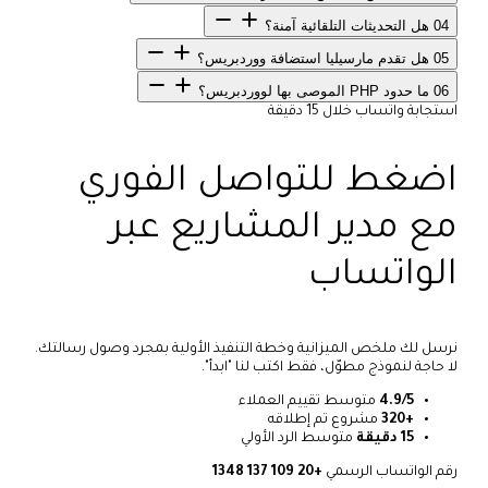
04
هل التحديثات التلقائية آمنة؟
05
هل تقدم مارسيليا استضافة ووردبريس؟
06
ما حدود PHP الموصى بها لووردبريس؟
استجابة واتساب خلال 15 دقيقة
اضغط للتواصل الفوري
مع مدير المشاريع عبر
الواتساب
نرسل لك ملخص الميزانية وخطة التنفيذ الأولية بمجرد وصول رسالتك.
لا حاجة لنموذج مطوّل، فقط اكتب لنا "ابدأ".
4.9/5
متوسط تقييم العملاء
+320
مشروع تم إطلاقه
15 دقيقة
متوسط الرد الأولي
رقم الواتساب الرسمي
+20 109 137 1348