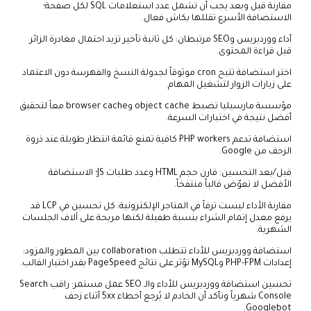
مقارنة قبل وبعد يجب أن تشمل عدد استعلامات SQL لكل صفحة؛
الاستضافة الأسرع تقللها بكاش فعال.
أداء ووردبريس وSEO مرتبطان: كل ثانية تأخير تزيد احتمال مغادرة الزائر
قبل قراءة المحتوى.
اختر استضافة تتيح cron موثوقاً لجدولة النسخ والفهرسة دون الاعتماد
على زيارات الزوار لتشغيل المهام.
مؤسسة مارسيليا تضبط object cache وbrowser cache معاً لتحقيق
أفضل نتيجة في اختبارات السرعة.
استضافة تدعم PHP workers كافية تمنع قائمة انتظار طويلة عند ذروة
الزحف من Google.
قبل/بعد التحسين: قارن حجم HTML وعدد طلبات JS؛ الاستضافة
الأفضل لا تعوّض قالباً منتفخاً.
مقارنة الأداء ليست ترفاً في المتاجر الإلكترونية: كل تحسين في LCP قد
يرفع معدل إتمام الشراء بنسبة طفيلة لكنها مربحة على آلاف الجلسات
الشهرية.
استضافة ووردبريس للأداء تتطلب collaboration بين المطور والمزود:
إعدادات PHP-FPM وMySQL تؤثر على نتائج PageSpeed بقدر اختيار القالب.
تحسين استضافة ووردبريس للأداء والـ SEO عمل مستمر: راقب Search
Console شهرياً وتأكد أن الخادم لا يُرجع أخطاء 5xx أثناء زحف
Googlebot.