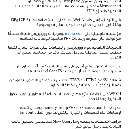
ابحث عن مزودين يقدمون LiteSpeed أو NGINX مع Redis أو
Memcached مدمجين. هذه الطبقات تقلل استعلامات قاعدة البيانات
المتكررة وتسرّع TTFB.
قبل الترحيل، قِس Core Web Vitals على الاستضافة الحالية: LCP وINP
وCLS. كرر القياس بعد الإعداد الجديد لمقارنة موضوعية.
مؤسسة مارسيليا على
mrslia.com
توفر بيئات ووردبريس مُهيأة مسبقًا
مع قواعد أمان مقترحة وإعدادات PHP مناسبة للإضافات الشائعة.
التحديثات التلقائية لنواة ووردبريس والإضافات تقلل ثغرات الأمان، لكنها
تتطلب نسخًا احتياطيًا قبل كل تحديث. تأكد من سياسة النسخ لدى
المزود.
عزل حسابك عن مواقع أخرى على نفس الخادم يمنع تأثير اختراق جار
مشترك على موقعك. اسأل عن تقنية CageFS أو ما يعادلها.
شهادة SSL مع HTTP/2 أو HTTP/3 تحسن سرعة نقل الأصول. تحقق من
دعم البروتوكولات الحديثة في الخطة المختارة.
WP-CLI على الخادم يسرّع مهام الصيانة الجماعية للمطورين دون الدخول
المتكرر للوحة التحكم.
حدود PHP max_execution_time وmemory_limit يجب أن تتسع
لإضافات بناء الصفحات والتجارة الإلكترونية دون أخطاء timeout.
مراقبة استعلامات بطيئة Slow Query Log تساعد على تحسين قاعدة
البيانات بعد ترحيل موقع كبير.