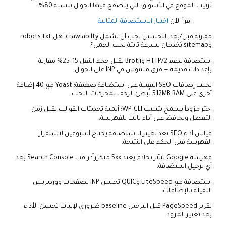
ترتيب الموقع في الأسواق التي يتصفح فيها الجوال بنسبة 80%.
اقرأ الآن:
اختيار الاستضافة المثالية
مقارنة قبل/بعد التحسين يجب أن تشمل crawlabilty: هل robots.txt
وsitemap يُخدمان بسرعة ثابتة تحت الحمل؟
استضافة تدعم HTTP/2 وBrotli تقلل حجم النقل 15–25% مقارنة
بإعدادات قديمة — فرق ملموس في INP على الجوال.
تجنب إضافات SEO الثقيلة على استضافة ضعيفة؛ Yoast مع 40 إضافة
أخرى على 512MB RAM تُبطئ الزحف لمحركات البحث.
اختر مزوداً يسمح بتثبيت WP-CLI؛ أتمتة تحديثات القوالب تقلل زمن
التعطل وتحافظ على أداء ثابت للفهرسة.
قياس أداء SEO بعد تغيير الاستضافة يحتاج أسبوعين لاستقرار
الفهرسة قبل الحكم على النتيجة.
فهرسة Google تتأثر بخادم يعيد 5xx متكرراً؛ راقب Search Console بعد
أي ترحيل استضافة.
استضافة مع LiteSpeed وQUIC تحسن INP لصفحات ووردبريس
الثقيلة بالإضافات.
تقرير PageSpeed قبل الترحيل baseline ضروري لإثبات تحسن الأداء
بعد تغيير المزود.