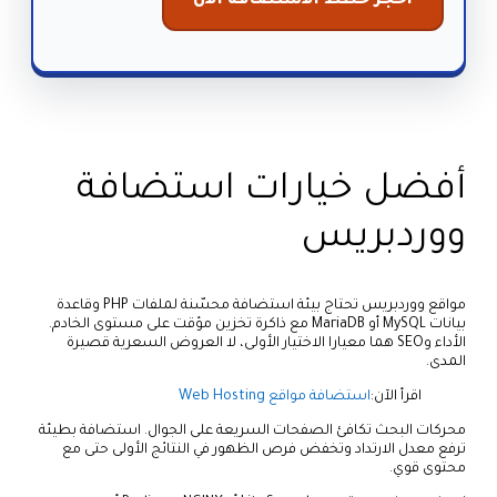
احجز خطط الاستضافة الآن
أفضل خيارات استضافة
ووردبريس
مواقع ووردبريس تحتاج بيئة استضافة محسّنة لملفات PHP وقاعدة
بيانات MySQL أو MariaDB مع ذاكرة تخزين مؤقت على مستوى الخادم.
الأداء وSEO هما معيارا الاختيار الأولى، لا العروض السعرية قصيرة
المدى.
اقرأ الآن:
استضافة مواقع Web Hosting
محركات البحث تكافئ الصفحات السريعة على الجوال. استضافة بطيئة
ترفع معدل الارتداد وتخفض فرص الظهور في النتائج الأولى حتى مع
محتوى قوي.