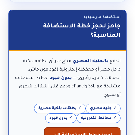
استضافة مارسيليا
جاهز لحجز خطة الاستضافة
المناسبة؟
الدفع
بالجنيه المصري
متاح عبر أي بطاقة بنكية
داخل مصر أو محفظة إلكترونية (فودافون كاش،
اتصالات كاش، وأخرى) —
بدون قيود
. خطط استضافة
مشتركة مع SSL وcPanel ودعم فني، اشتراك شهري
أو سنوي.
جنيه مصري
بطاقات بنكية مصرية
محافظ إلكترونية
بدون قيود