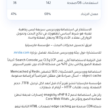
استعلامات DB/صفحة
142
38
معدل الارتداد
68%
41%
الاستثمار في استضافة ووردبريس سريعة ليس رفاهية
تقنية؛ هو شرط أساسي لظهورك في نتائج البحث وتحويل
الزوار إلى عملاء. الأداء وSEO وجهان لعملة واحدة.
فريق تحسين محركات البحث — مؤسسة مارسيليا
للاستشارة حول بيئة ووردبريس محسّنة، تفضل بزيارة
mrslia.com
.
قبل الترقية لاستضافة أغلى، قِس LCP وCLS عبر Search Console؛ أحياناً
ضغط الصور وكاش يحل 70% من مشكلة الأداء دون تغيير السيرفر.
استضافة ووردبريس المحسّنة لـ SEO تتضمن Redis أو Memcached
object cache — اسأل صراحةً هل مفعّل افتراضياً أم إضافة مدفوعة.
مؤسسة مارسيليا تنشر تقرير أداء قبل/بعد لكل ترحيل: TTFB، حجم
الصفحة، وعدد طلبات HTTP — أرقام لا شعارات.
ركز على استضافة تدعم PHP 8.2+ وimagick؛ إصدارات قديمة تبطئ
معالجة الصور وتؤثر على Core Web Vitals.
شبكة CDN مدمجة مع edge caching لصفحات HTML الثابتة ترفع