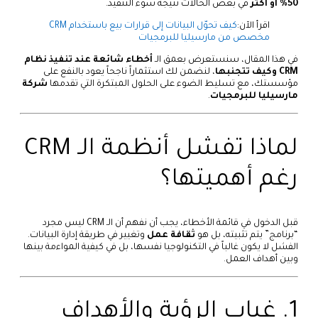
50% أو أكثر
في بعض الحالات نتيجة سوء التنفيذ.
اقرأ الآن:
كيف تحوّل البيانات إلى قرارات بيع باستخدام CRM
مخصص من مارسيليا للبرمجيات
في هذا المقال، سنستعرض بعمق الـ
أخطاء شائعة عند تنفيذ نظام
CRM وكيف تتجنبها
، لنضمن لك استثماراً ناجحاً يعود بالنفع على
مؤسستك، مع تسليط الضوء على الحلول المبتكرة التي تقدمها
شركة
مارسيليا للبرمجيات
.
لماذا تفشل أنظمة الـ CRM
رغم أهميتها؟
قبل الدخول في قائمة الأخطاء، يجب أن نفهم أن الـ CRM ليس مجرد
“برنامج” يتم تثبيته، بل هو
ثقافة عمل
وتغيير في طريقة إدارة البيانات.
الفشل لا يكون غالباً في التكنولوجيا نفسها، بل في كيفية المواءمة بينها
وبين أهداف العمل.
1. غياب الرؤية والأهداف