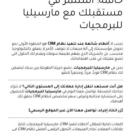
خاتمة: استثمر في
مستقبلك مع مارسيليا
للبرمجيات
تجنب الـ
أخطاء شائعة عند تنفيذ نظام CRM
هو الخطوة الأولى نحو
تحويل مؤسستك إلى آلة مبيعات لا تتوقف. الأمر لا يتعلق بالتكنولوجيا
فحسب، بل بالشريك الذي يفهم طبيعة سوقك ويقدم لك الحلول التي
تضع عميلك في قلب اهتماماتك.
نحن في
مارسيليا للبرمجيات
، نضع خبرتنا الطويلة بين يديك لنضمن
لك نظام CRM قوياً، مرناً، ومحفزاً للنمو.
هل أنت مستعد لنقل إدارة عملائك إلى المستوى التالي؟
لا تترك
نجاحك للصدفة. تواصل معنا اليوم في
مارسيليا للبرمجيات
للحصول
على استشارة مجانية وعرض سعر مخصص لنظام CRM يحقق لك
أهدافك.
[زر اتخاذ إجراء: تواصل معنا الآن عبر الموقع الرسمي]
كلمات دلالية للمقال: أخطاء تنفيذ CRM، مارسيليا للبرمجيات، إدارة
علاقات العملاء، نجاح المبيعات، التحول الرقمي، أفضل نظام CRM في