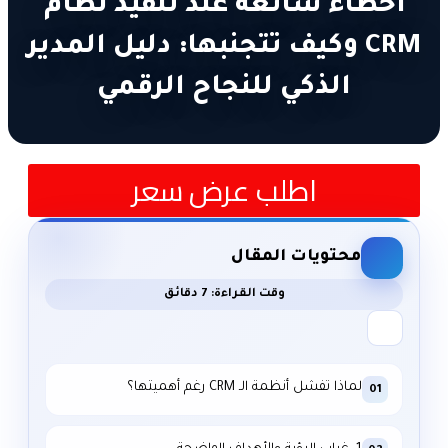
أخطاء شائعة عند تنفيذ نظام
CRM وكيف تتجنبها: دليل المدير
الذكي للنجاح الرقمي
اطلب عرض سعر
محتويات المقال
وقت القراءة: 7 دقائق
لماذا تفشل أنظمة الـ CRM رغم أهميتها؟
01