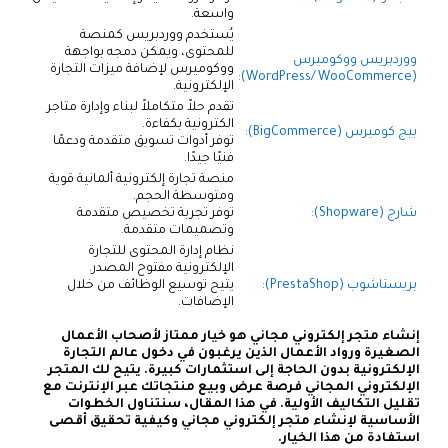
واسعة.
يُستخدم ووردبريس كمنصة
للمحتوى، ويمكن دمجه بواجهة
ووردبريس ووكوميرس
ووكوميرس لإضافة ميزات التجارة
(WordPress/WooCommerce):
الإلكترونية.
تقدم حلاً متكاملاً لبناء وإدارة متاجر
الكترونية بكفاءة.
بيج كوميرس (BigCommerce):
توفر أدوات تسويق متقدمة ودعمًا
فنيًا جيدًا.
منصة تجارة إلكترونية ألمانية قوية
ومتوسطة الحجم.
شارج (Shopware):
توفر تجربة تخصيص متقدمة
وتصميمات متقدمة.
نظام إدارة المحتوى للتجارة
الإلكترونية مفتوح المصدر.
بريستاشوب (PrestaShop):
يتيح توسيع الوظائف من خلال
الإضافات.
إنشاء متجر إلكتروني مجاني هو خيار ممتاز لأصحاب الأعمال
الصغيرة ورواد الأعمال الذين يرغبون في دخول عالم التجارة
الإلكترونية بدون الحاجة إلى استثمارات كبيرة. يتيح لك المتجر
الإلكتروني المجاني فرصة عرض وبيع منتجاتك عبر الإنترنت مع
تقليل التكاليف الأولية. في هذا المقال، سنتناول الخطوات
الأساسية لإنشاء متجر إلكتروني مجاني وكيفية تحقيق أقصى
استفادة من هذا الخيار.