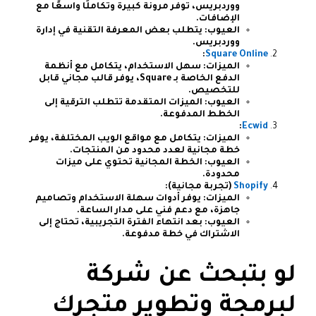
ووردبريس، توفر مرونة كبيرة وتكاملًا واسعًا مع
الإضافات.
العيوب: يتطلب بعض المعرفة التقنية في إدارة
ووردبريس.
:
Square Online
الميزات: سهل الاستخدام، يتكامل مع أنظمة
الدفع الخاصة بـ Square، يوفر قالب مجاني قابل
للتخصيص.
العيوب: الميزات المتقدمة تتطلب الترقية إلى
الخطط المدفوعة.
:
Ecwid
الميزات: يتكامل مع مواقع الويب المختلفة، يوفر
خطة مجانية لعدد محدود من المنتجات.
العيوب: الخطة المجانية تحتوي على ميزات
محدودة.
Shopify
(تجربة مجانية):
الميزات: يوفر أدوات سهلة الاستخدام وتصاميم
جاهزة، مع دعم فني على مدار الساعة.
العيوب: بعد انتهاء الفترة التجريبية، تحتاج إلى
الاشتراك في خطة مدفوعة.
لو بتبحث عن شركة
لبرمجة وتطوير متجرك