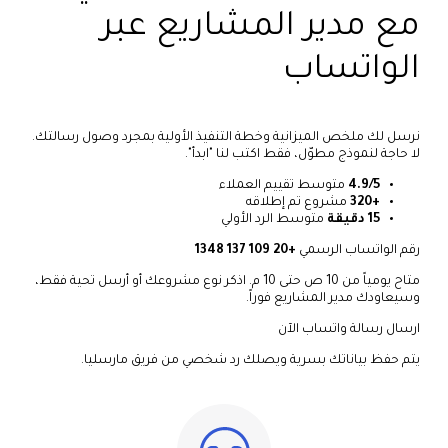
مع مدير المشاريع عبر
الواتساب
نرسل لك ملخص الميزانية وخطة التنفيذ الأولية بمجرد وصول رسالتك.
لا حاجة لنموذج مطوّل، فقط اكتب لنا "ابدأ".
4.9/5
متوسط تقييم العملاء
+320
مشروع تم إطلاقه
15 دقيقة
متوسط الرد الأولي
رقم الواتساب الرسمي
+20 109 137 1348
متاح يومياً من 10 ص حتى 10 م. اذكر نوع مشروعك أو أرسل تحية فقط،
وسيعاودك مدير المشاريع فوراً.
ارسال رسالة واتساب الآن
يتم حفظ بياناتك بسرية ويصلك رد شخصي من فريق مارسليا.