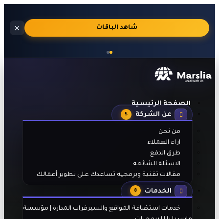
استضافة
×
🔥
شاهد الباقات
مواقع
احترافية
بالجنيه
المصري
مع
تفعيل
تلقائي
الصفحة الرئيسية
بعد
عن الشركة
الدفع
5
من نحن
اراء العملاء
طرق الدفع
الاسئلة الشائعه
مقالات تقنية وبرمجية تساعدك على تطوير أعمالك
الخدمات
8
خدمات استضافة المواقع والسيرفرات المدارة | مؤسسة