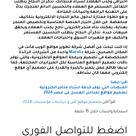
احترافي وجذب العملاء لشراء منتجاتك. تذكر أن النجاح يتطلب
التفاعل المستمر مع العملاء والتحسين الدائم لمتجرك بناءً
على التغذية الراجعة والبيانات المتاحة.
و هو خطوة ممتازة لدخول عالم التجارة الإلكترونية بتكاليف
منخفضة. من خلال اختيار المنصة المناسبة وتخصيص المتجر
بعناية، يمكنك بناء متجر إلكتروني ناجح يجذب العملاء ويحقق
مبيعات جيدة. تذكر أن النجاح يتطلب التحسين المستمر
والتكيف مع متغيرات السوق واحتياجات العملاء.
إذا كنت تبحث عن أفضل شركة تطوير مواقع الويب فأنت في
المكان الصحيح، شركة
Marslia
واحدة من الشركات الرائدة
المتخصصة في تصميم وبرمجة المواقع الإلكترونية، والتي توفر
باقات تصميم المواقع المناسبة لكل الميزانيات المختلفة، كما
لديها طاقم عمل يتميز بالخبرة والقدرة على تصميم أي موقع
إلكتروني مهما كان نشاطه.
اقرا ايضا
المنصات التي توفر خدمة انشاء متاجر الكترونية
تصميم مواقع لمناحل العسل فى مصر 2024
اقرأ الآن:
تصميم مواقع أمن و حراسات مؤسسات 2024
استجابة واتساب خلال 15 دقيقة
اضغط للتواصل الفوري