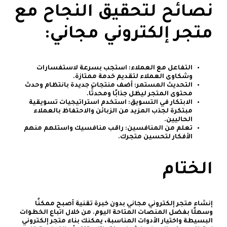
نصائح لتحقيق النجاح مع
متجر إلكتروني مجاني:
التفاعل مع العملاء: استجب بسرعة لاستفسارات
وشكاوى العملاء لتقديم خدمة ممتازة.
التحديث المستمر: أضف منتجات جديدة بانتظام وحدث
محتوى المتجر ليظل جذابًا ومحدثًا.
الابتكار في التسويق: استخدم استراتيجيات تسويقية
مبتكرة لجذب المزيد من الزبائن والاحتفاظ بالعملاء
الحاليين.
تعلم من المنافسين: راقب منافسيك واستلهم منهم
الأفكار لتحسين متجرك.
الختام
إنشاء متجر إلكتروني مجاني بدون خبرة تقنية أصبح ممكنًا
وسهلًا بفضل المنصات المتاحة اليوم. من خلال اتباع الخطوات
البسيطة واختيار الأدوات المناسبة، يمكنك بناء متجر إلكتروني