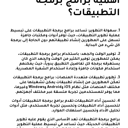
أهمية برامج برمجة
التطبيقات؟
1. سهولة التطوير: تساعد برامج برمجة التطبيقات على تبسيط
عملية تطوير التطبيقات، حيث توفر أدوات ومكتبات جاهزة
تسهل على المطورين إنشاء تطبيقاتهم دون الحاجة إلى برمجة
كل شيء من البداية.
2. توفير الوقت والجهد: باستخدام برامج برمجة التطبيقات،
يمكن للمطورين توفير الكثير من الوقت والجهد الذي كان
يستغرقه برمجة كل تفاصيل التطبيق يدوياً، حيث يمكنهم
استخدام مكونات جاهزة وإعادة استخدام الشفرة المصدرية.
3. تطوير تطبيقات متعددة المنصات: برامج برمجة التطبيقات
تمكّن المطورين من إنشاء تطبيقات يمكن تشغيلها على
مختلف المنصات مثل نظام iOS وAndroid وWindows وغيرها،
مما يوفر للمستخدمين تجربة متسقة عبر مختلف أجهزتهم.
4. تحسين أداء التطبيقات:تقدم برامج برمجة التطبيقات أدوات
لتحسين أداء التطبيقات وتحسين تجربة المستخدم، مثل أدوات
تحليل الأداء وتحسين استهلاك الموارد.
برامج برمجة التطبيقات تعد الأساس الذي يقوم عليه تطوير
التطبيقات الحديثة، حيث تساعد في تبسيط عملية التطوير