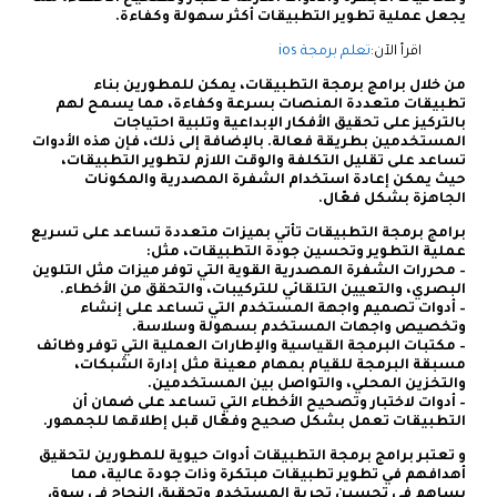
يجعل عملية تطوير التطبيقات أكثر سهولة وكفاءة.
اقرأ الآن:
تعلم برمجة ios
من خلال برامج برمجة التطبيقات، يمكن للمطورين بناء
تطبيقات متعددة المنصات بسرعة وكفاءة، مما يسمح لهم
بالتركيز على تحقيق الأفكار الإبداعية وتلبية احتياجات
المستخدمين بطريقة فعالة. بالإضافة إلى ذلك، فإن هذه الأدوات
تساعد على تقليل التكلفة والوقت اللازم لتطوير التطبيقات،
حيث يمكن إعادة استخدام الشفرة المصدرية والمكونات
الجاهزة بشكل فعّال.
برامج برمجة التطبيقات تأتي بميزات متعددة تساعد على تسريع
عملية التطوير وتحسين جودة التطبيقات، مثل:
– محررات الشفرة المصدرية القوية التي توفر ميزات مثل التلوين
البصري، والتعيين التلقائي للتركيبات، والتحقق من الأخطاء.
– أدوات تصميم واجهة المستخدم التي تساعد على إنشاء
وتخصيص واجهات المستخدم بسهولة وسلاسة.
– مكتبات البرمجة القياسية والإطارات العملية التي توفر وظائف
مسبقة البرمجة للقيام بمهام معينة مثل إدارة الشبكات،
والتخزين المحلي، والتواصل بين المستخدمين.
– أدوات لاختبار وتصحيح الأخطاء التي تساعد على ضمان أن
التطبيقات تعمل بشكل صحيح وفعّال قبل إطلاقها للجمهور.
و تعتبر برامج برمجة التطبيقات أدوات حيوية للمطورين لتحقيق
أهدافهم في تطوير تطبيقات مبتكرة وذات جودة عالية، مما
يساهم في تحسين تجربة المستخدم وتحقيق النجاح في سوق