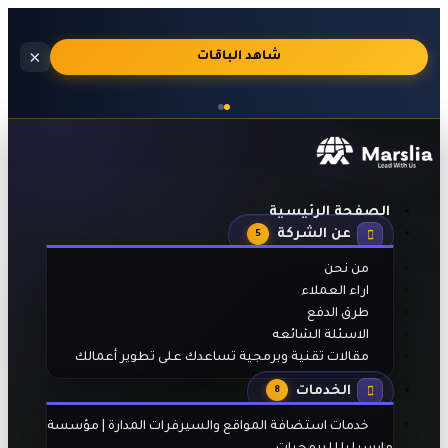
استضافة
×
🔥
شاهد الباقات
مواقع
احترافية
بالجنيه
المصري
مع
تفعيل
تلقائي
الصفحة الرئيسية
بعد
عن الشركة
الدفع
5
من نحن
اراء العملاء
طرق الدفع
الاسئلة الشائعه
مقالات تقنية وبرمجية تساعدك على تطوير أعمالك
الخدمات
8
خدمات استضافة المواقع والسيرفرات المدارة | مؤسسة