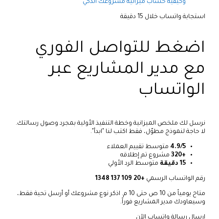
وكيفية حساب ميزانية مشروعك الذكي
استجابة واتساب خلال 15 دقيقة
اضغط للتواصل الفوري
مع مدير المشاريع عبر
الواتساب
نرسل لك ملخص الميزانية وخطة التنفيذ الأولية بمجرد وصول رسالتك.
لا حاجة لنموذج مطوّل، فقط اكتب لنا "ابدأ".
4.9/5
متوسط تقييم العملاء
+320
مشروع تم إطلاقه
15 دقيقة
متوسط الرد الأولي
رقم الواتساب الرسمي
+20 109 137 1348
متاح يومياً من 10 ص حتى 10 م. اذكر نوع مشروعك أو أرسل تحية فقط،
وسيعاودك مدير المشاريع فوراً.
ارسال رسالة واتساب الآن