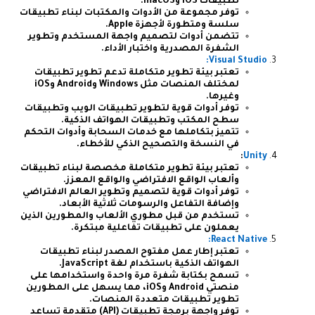
تطبيقات iOS وmacOS.
توفر مجموعة من الأدوات والمكتبات لبناء تطبيقات
سلسة ومتطورة لأجهزة Apple.
تتضمن أدوات لتصميم واجهة المستخدم وتطوير
الشفرة المصدرية واختبار الأداء.
Visual Studio:
تعتبر بيئة تطوير متكاملة تدعم تطوير تطبيقات
لمختلف المنصات مثل Windows وAndroid وiOS
وغيرها.
توفر أدوات قوية لتطوير تطبيقات الويب وتطبيقات
سطح المكتب وتطبيقات الهواتف الذكية.
تتميز بتكاملها مع خدمات السحابة وأدوات التحكم
في النسخة والتصحيح الذكي للأخطاء.
:
Unity
تعتبر بيئة تطوير متكاملة مخصصة لبناء تطبيقات
وألعاب الواقع الافتراضي والواقع المعزز.
توفر أدوات قوية لتصميم وتطوير العالم الافتراضي
وإضافة التفاعل والرسومات ثلاثية الأبعاد.
تستخدم من قبل مطوري الألعاب والمطورين الذين
يعملون على تطبيقات تفاعلية مبتكرة.
React Native:
تعتبر إطار عمل مفتوح المصدر لبناء تطبيقات
الهواتف الذكية باستخدام لغة JavaScript.
تسمح بكتابة شفرة مرة واحدة واستخدامها على
منصتي Android وiOS، مما يسهل على المطورين
تطوير تطبيقات متعددة المنصات.
توفر واجهة برمجة تطبيقات (API) متقدمة تساعد