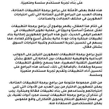
على بناء تجربة مستخدم سلسة ومتميزة.
هذه فقط بعض الأمثلة على برامج برمجة التطبيقات المتاحة،
وهناك العديد من البرامج الأخرى المتاحة التي تلبي احتياجات
المطورين في مختلف المجالات والصناعات.
في ختام هذا المقال، يظهر بوضوح أن برامج برمجة التطبيقات
تمثل عنصرًا أساسيًا وحيويًا في عملية تطوير التطبيقات في
العصر الرقمي الحديث. تتيح هذه البرامج للمطورين إمكانية بناء
تطبيقات مبتكرة وذات جودة عالية بشكل أسرع وأكثر كفاءة، مما
يسهم في تحسين تجربة المستخدم وتلبية احتياجات السوق
بشكل فعّال.
تتيح برامج برمجة التطبيقات للمطورين التركيز على الجوانب
الإبداعية والوظيفية للتطبيقات دون الحاجة إلى القلق بشأن
التفاصيل التقنية الصغيرة، مما يسمح بإطلاق التطبيقات
بسرعة وبكفاءة. بالإضافة إلى ذلك، تساعد هذه البرامج على
تحسين أداء التطبيقات وتقديم تجربة مستخدم متميزة
وسلسة.
من خلال مجموعة متنوعة من برامج برمجة التطبيقات المتاحة،
يمكن للمطورين الاختيار من بين العديد من الأدوات التي تلبي
احتياجاتهم وتساعدهم على بناء تطبيقات فعّالة ومبتكرة. يجب
أن نتذكر أن برامج برمجة التطبيقات ليست مجرد أدوات تقنية، بل
هي مفتاح لتحقيق الابتكار وتحويل الأفكار إلى واقع ملموس
يمكن للمستخدمين الاستفادة منه.